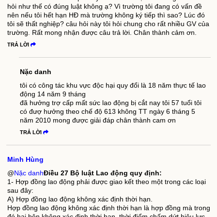
hỏi như thế có đúng luật không ạ? Vì trường tôi đang có vấn đề
nên nếu tôi hết hạn HĐ mà trường không ký tiếp thì sao? Lúc đó
tôi sẽ thất nghiệp? câu hỏi này tôi hỏi chung cho rất nhiều GV của
trường. Rất mong nhận được câu trả lời. Chân thành cảm ơn.
TRẢ LỜI
Nặc danh
tôi có công tác khu vực độc hại quy đổi là 18 năm thực tế lao
động 14 năm 9 tháng
đã hưởng trợ cấp mất sức lao động bị cắt nay tôi 57 tuổi tôi
có đượ hưởng theo chế độ 613 không TT ngày 6 tháng 5
năm 2010 mong được giải đáp chân thành cam ơn
TRẢ LỜI
Minh Hùng
@
Nặc danh
Điều 27 Bộ luật Lao động quy định:
1- Hợp đồng lao động phải được giao kết theo một trong các loại
sau đây:
A) Hợp đồng lao động không xác định thời hạn.
Hợp đồng lao động không xác định thời hạn là hợp đồng mà trong
đó hai bên không xác định thời hạn, thời điểm chấm dứt hiệu lực