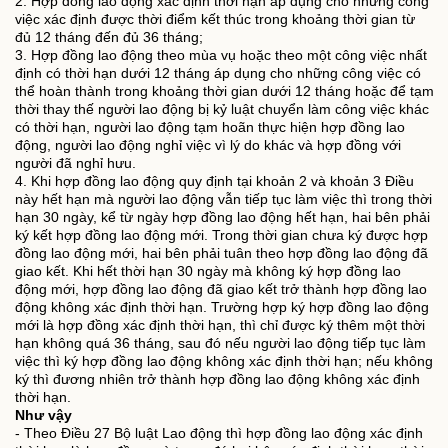
2. Hợp đồng lao động xác định thời hạn áp dụng cho những công
việc xác định được thời điểm kết thúc trong khoảng thời gian từ
đủ 12 tháng đến đủ 36 tháng;
3. Hợp đồng lao động theo mùa vụ hoặc theo một công việc nhất
định có thời hạn dưới 12 tháng áp dụng cho những công việc có
thể hoàn thành trong khoảng thời gian dưới 12 tháng hoặc để tạm
thời thay thế người lao động bị kỷ luật chuyển làm công việc khác
có thời hạn, người lao động tạm hoãn thực hiện hợp đồng lao
động, người lao động nghỉ việc vì lý do khác và hợp đồng với
người đã nghỉ hưu.
4. Khi hợp đồng lao động quy định tại khoản 2 và khoản 3 Điều
này hết hạn mà người lao động vẫn tiếp tục làm việc thì trong thời
hạn 30 ngày, kể từ ngày hợp đồng lao động hết hạn, hai bên phải
ký kết hợp đồng lao động mới. Trong thời gian chưa ký được hợp
đồng lao động mới, hai bên phải tuân theo hợp đồng lao động đã
giao kết. Khi hết thời hạn 30 ngày mà không ký hợp đồng lao
động mới, hợp đồng lao động đã giao kết trở thành hợp đồng lao
động không xác định thời hạn. Trường hợp ký hợp đồng lao động
mới là hợp đồng xác định thời hạn, thì chỉ được ký thêm một thời
hạn không quá 36 tháng, sau đó nếu người lao động tiếp tục làm
việc thì ký hợp đồng lao động không xác định thời hạn; nếu không
ký thì đương nhiên trở thành hợp đồng lao động không xác định
thời hạn.
Như vậy
- Theo Điều 27 Bộ luật Lao động thì hợp đồng lao động xác định