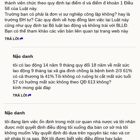
thành viên chức theo quy định tại điểm d và điểm đ khoản 1 Điều
58 của Luật này.
Trường bạn có phải là đơn vị sự nghiệp công lập không? hay là
trường ĐH tư? Các quy định về hợp đồng làm việc tại Luật này
cũng như quy định tại Bộ luật lao động và không trái với BLLĐ.
Bạn có thể tham khảo các văn bản liên quan tại trang web này
TRẢ LỜI
Nặc danh
tôi có lao động 14 năm 9 tháng quy đổi 18 năm về mất sức
lao động 9 tháng tại xã gia đình chồng là bệnh binh 2/3 61%
có cả thương là 41%.Tôi không có ruộng bị cắt mất sức tuổi
57 có hưởng mất sức không theo QĐ 613 không?
kính mong giải đáp
TRẢ LỜI
Nặc danh
tôi đang làm việc ổn định trong một cơ quan nhà nược và tôi nhận
được một quyết định điều động tôi xuống địa bàn cơ sở mà tôi
không muốm Vậy quyết định đó dưa trên nguyên tác nào và cơ
sở pháp lý ra sao. Bởi tôi được biết việc điều động hay luân