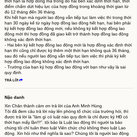
thời hạn là hợp đồng mà trong đó hai bên xác định thời hạn, thời
điểm chấm dứt hiệu lực của hợp đồng trong khoảng thời gian từ
đủ 12 tháng đến 36 tháng.
Khi hết hạn mà người lao động vẫn tiếp tục làm việc thì trong thời
hạn 30 ngày kể từ ngày hợp đồng lao động hết hạn, hai bên phải
ký kết hợp đồng lao động mới, nếu không ký kết hợp đồng lao
động mới thì hợp đồng đã giao kết trở thành hợp đồng lao động
không xác định thời hạn.
- Hai bên ký kết hợp đồng lao động mới là hợp đồng xác định thời
hạn thì cũng chỉ được ký thêm một thời hạn không quá 36 tháng,
sau đó nếu người lao động vẫn tiếp tục làm việc thì phải ký kết
hợp đồng lao động không xác định thời hạn.
- Trường của bạn ký hợp đồng lao động với bạn như vậy là sai
quy định.
TRẢ LỜI
Nặc danh
Xin Chân thành cảm ơn trả lời của Anh Minh Hùng.
Tôi đã đem câu trả lời này lên phòng tổ chức của trường hỏi, thì
được trả lời là "làm gì có luật nào quy định là chỉ được ký HĐ có
thời hạn mấy lần!!!". tôi bảo là Luật lao động thì người ta bảo
chúng tôi chỉ tuân theo luật Viên chức chứ không theo luật Lao
động. Xin hỏi như thế nghĩa là sao? Chúng tôi là người lao động