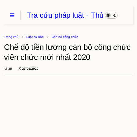
Tra cứu pháp luật - Thủ
Tục Hành Chính - Thủ
thuật phần mềm
Trang chủ
Luật cơ bản
Cán bộ công chức
Chế độ tiền lương cán bộ công chức
viên chức mới nhất 2020
35
23/09/2020