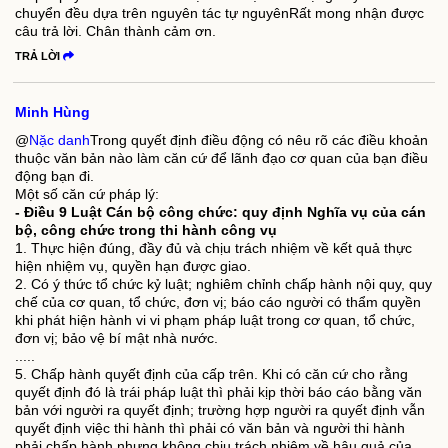
chuyển đều dựa trên nguyên tác tự nguyênRất mong nhận được
câu trả lời. Chân thành cảm ơn.
TRẢ LỜI
Minh Hùng
@
Nặc danh
Trong quyết định điều động có nêu rõ các điều khoản
thuộc văn bản nào làm căn cứ để lãnh đạo cơ quan của bạn điều
động bạn đi.
Một số căn cứ pháp lý:
- Điều 9 Luật Cán bộ công chức: quy định Nghĩa vụ của cán
bộ, công chức trong thi hành công vụ
1. Thực hiện đúng, đầy đủ và chịu trách nhiệm về kết quả thực
hiện nhiệm vụ, quyền hạn được giao.
2. Có ý thức tổ chức kỷ luật; nghiêm chỉnh chấp hành nội quy, quy
chế của cơ quan, tổ chức, đơn vị; báo cáo người có thẩm quyền
khi phát hiện hành vi vi phạm pháp luật trong cơ quan, tổ chức,
đơn vị; bảo vệ bí mật nhà nước.
.....
5. Chấp hành quyết định của cấp trên. Khi có căn cứ cho rằng
quyết định đó là trái pháp luật thì phải kịp thời báo cáo bằng văn
bản với người ra quyết định; trường hợp người ra quyết định vẫn
quyết định việc thi hành thì phải có văn bản và người thi hành
phải chấp hành nhưng không chịu trách nhiệm về hậu quả của