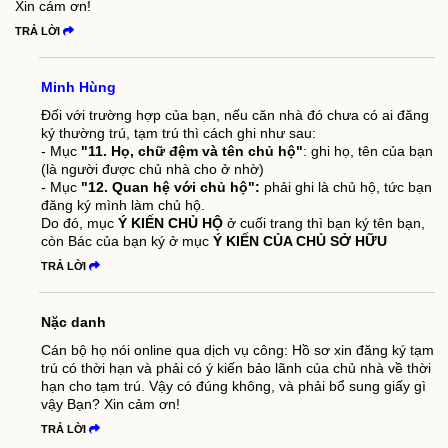
Xin cám ơn!
TRẢ LỜI
Minh Hùng
Đối với trường hợp của bạn, nếu căn nhà đó chưa có ai đăng
ký thường trú, tạm trú thì cách ghi như sau:
- Mục
"11. Họ, chữ đệm và tên chủ hộ"
: ghi họ, tên của bạn
(là người được chủ nhà cho ở nhờ)
- Mục
"12. Quan hệ với chủ hộ":
phải ghi là chủ hộ, tức bạn
đăng ký mình làm chủ hộ.
Do đó, mục
Ý KIẾN CHỦ HỘ
ở cuối trang thì bạn ký tên bạn,
còn Bác của bạn ký ở mục
Ý KIẾN CỦA CHỦ SỞ HỮU
TRẢ LỜI
Nặc danh
Cán bộ họ nói online qua dịch vụ công: Hồ sơ xin đăng ký tạm
trú có thời hạn và phải có ý kiến bảo lãnh của chủ nhà về thời
hạn cho tạm trú. Vậy có đúng không, và phải bổ sung giấy gì
vậy Bạn? Xin cảm ơn!
TRẢ LỜI