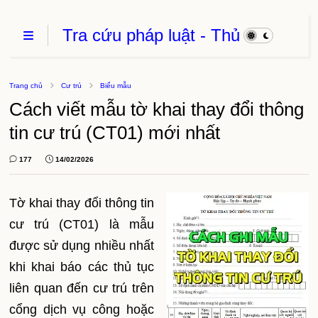
Tra cứu pháp luật - Thủ
Tục Hành Chính - Thủ
thuật phần mềm
Trang chủ
Cư trú
Biểu mẫu
Cách viết mẫu tờ khai thay đổi thông
tin cư trú (CT01) mới nhất
177
14/02/2026
Tờ khai thay đổi thông tin
cư trú (CT01) là mẫu
được sử dụng nhiều nhất
khi khai báo các thủ tục
liên quan đến cư trú trên
cổng dịch vụ công hoặc