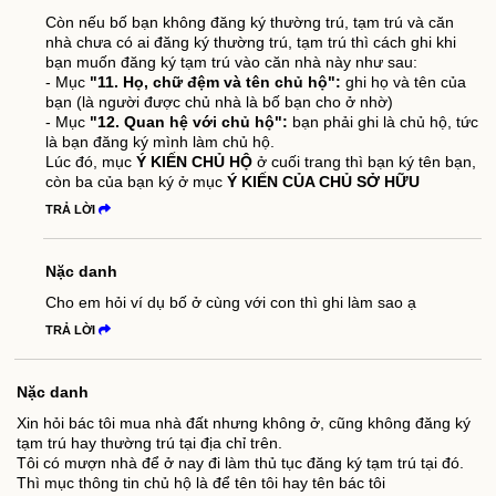
Còn nếu bố bạn không đăng ký thường trú, tạm trú và căn
nhà chưa có ai đăng ký thường trú, tạm trú thì cách ghi khi
bạn muốn đăng ký tạm trú vào căn nhà này như sau:
- Mục
"11. Họ, chữ đệm và tên chủ hộ":
ghi họ và tên của
bạn (là người được chủ nhà là bố bạn cho ở nhờ)
- Mục
"12. Quan hệ với chủ hộ":
bạn phải ghi là chủ hộ, tức
là bạn đăng ký mình làm chủ hộ.
Lúc đó, mục
Ý KIẾN CHỦ HỘ
ở cuối trang thì bạn ký tên bạn,
còn ba của bạn ký ở mục
Ý KIẾN CỦA CHỦ SỞ HỮU
TRẢ LỜI
Nặc danh
Cho em hỏi ví dụ bố ở cùng với con thì ghi làm sao ạ
TRẢ LỜI
Nặc danh
Xin hỏi bác tôi mua nhà đất nhưng không ở, cũng không đăng ký
tạm trú hay thường trú tại địa chỉ trên.
Tôi có mượn nhà để ở nay đi làm thủ tục đăng ký tạm trú tại đó.
Thì mục thông tin chủ hộ là để tên tôi hay tên bác tôi