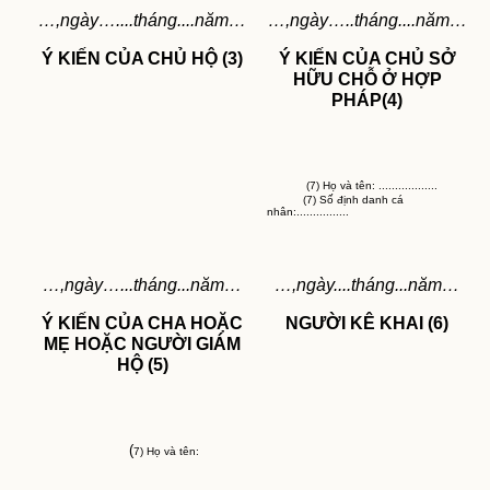
…,ngày…....tháng....năm…
…,ngày…..tháng....năm…
Ý KIẾN CỦA CHỦ HỘ (3)
Ý KIẾN CỦA CHỦ SỞ
HỮU CHỖ Ở HỢP
PHÁP(4)
(7) Họ và tên: ..................
(7) Số định danh cá
nhân:................
…,ngày…...tháng...năm…
…,ngày....tháng...năm…
Ý KIẾN CỦA CHA HOẶC
NGƯỜI KÊ KHAI (6)
MẸ HOẶC NGƯỜI GIÁM
HỘ (5)
(
7) Họ và tên:
..................