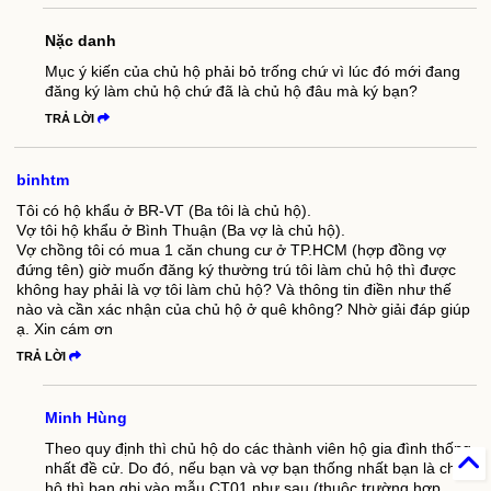
Nặc danh
Mục ý kiến của chủ hộ phải bỏ trống chứ vì lúc đó mới đang
đăng ký làm chủ hộ chứ đã là chủ hộ đâu mà ký bạn?
TRẢ LỜI
binhtm
Tôi có hộ khẩu ở BR-VT (Ba tôi là chủ hộ).
Vợ tôi hộ khẩu ở Bình Thuận (Ba vợ là chủ hộ).
Vợ chồng tôi có mua 1 căn chung cư ở TP.HCM (hợp đồng vợ
đứng tên) giờ muốn đăng ký thường trú tôi làm chủ hộ thì được
không hay phải là vợ tôi làm chủ hộ? Và thông tin điền như thế
nào và cần xác nhận của chủ hộ ở quê không? Nhờ giải đáp giúp
ạ. Xin cám ơn
TRẢ LỜI
Minh Hùng
Theo quy định thì chủ hộ do các thành viên hộ gia đình thống
nhất đề cử. Do đó, nếu bạn và vợ bạn thống nhất bạn là chủ
hộ thì bạn ghi vào mẫu CT01 như sau (thuộc trường hợp