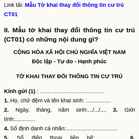
Link tải:
Mẫu Tờ khai thay đổi thông tin cư trú
CT01
II. Mẫu tờ khai thay đổi thông tin cư trú
(CT01) có những nội dung gì?
CỘNG HÒA XÃ HỘI CHỦ NGHĨA VIỆT NAM
Độc lập - Tự do - Hạnh phúc
TỜ KHAI THAY ĐỔI THÔNG TIN CƯ TRÚ
Kính gửi
(1)
: …………...……...…...……
1.
Họ, chữ đệm và tên khai sinh: ................
2.
Ngày, tháng, năm sinh:.../.../....
3.
Giới
tính:.............
4.
Số định danh cá nhân:.................................
5.
Số điện thoại liên hệ:.......................
6.