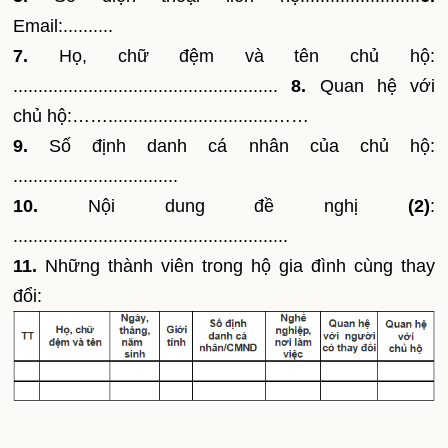
Email:..........
7.
Họ, chữ đệm và tên chủ hộ:
.....................................................
8.
Quan hệ với
chủ hộ:…….................................……
9.
Số định danh cá nhân của chủ hộ:
.................................
10.
Nội dung đề nghị
(2)
:
.......................................................
11.
Những thành viên trong hộ gia đình cùng thay
đổi: