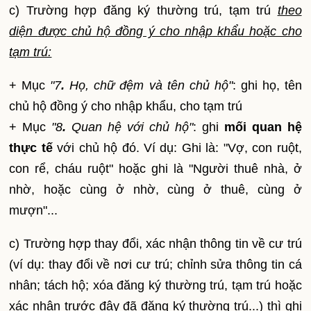
c) Trường hợp đăng ký thường trú, tạm trú
theo
diện
được
chủ hộ đồng ý cho nhập
khẩu hoặc cho
tạm trú:
+ Mục
"7
.
Họ, chữ đệm và tên chủ hộ"
: ghi họ, tên
chủ hộ đồng ý cho nhập khẩu, cho tạm trú
+ Mục
"8
.
Quan hệ với chủ hộ"
: ghi
mối quan hệ
thực tế
với chủ hộ đó. Ví dụ: Ghi là: "Vợ, con ruột,
con rể, cháu ruột" hoặc ghi là "Người thuê nhà, ở
nhờ, hoặc cùng ở nhờ, cùng ở thuê, cùng ở
mượn"...
c) Trường hợp thay đổi, xác nhận thông tin về cư trú
(ví dụ: thay đổi về nơi cư trú; chỉnh sửa thông tin cá
nhân; tách hộ; xóa đăng ký thường trú, tạm trú hoặc
xác nhận trước đây đã đăng ký thường trú...) thì ghi