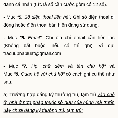
danh cá nhân (tức là số căn cước gồm có 12 số).
- Mục
"
5.
Số điện thoại liên hệ":
Ghi số điện thoại di
động hoặc điện thoại bàn hiện đang sử dụng.
-
Mục
"
6.
Email":
Ghi địa chỉ email cần liên lạc
(Không bắt buộc, nếu có thì ghi). Ví dụ:
tracuuphapluat@gmail.com
- Mục
"
7.
Họ, chữ đệm và tên chủ hộ"
và
Mục
"
8.
Quan hệ với chủ hộ"
có cách ghi cụ thể như
sau:
a) Trường hợp đăng ký thường trú, tạm trú
vào chỗ
ở, nhà ở hợp pháp thuộc sở hữu của mình mà trước
đây chưa đăng ký thường trú, tạm trú: