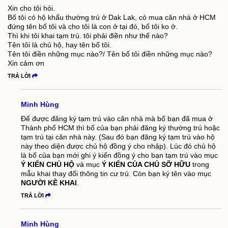
Xin cho tôi hỏi.
Bố tôi có hộ khẩu thường trú ở Dak Lak, có mua căn nhà ở HCM
đứng tên bố tôi và cho tôi là con ở tại đó, bố tôi ko ở.
Thì khi tôi khai tạm trú. tôi phải điền như thế nào?
Tên tôi là chủ hộ, hay tên bố tôi.
Tên tôi điền những mục nào?/ Tên bố tôi điền những mục nào?
Xin cảm ơn
TRẢ LỜI
Minh Hùng
Để được đăng ký tạm trú vào căn nhà mà bố bạn đã mua ở
Thành phố HCM thì bố của bạn phải đăng ký thường trú hoặc
tạm trú tại căn nhà này. (Sau đó bạn đăng ký tạm trú vào hộ
này theo diện được chủ hộ đồng ý cho nhập). Lúc đó chủ hộ
là bố của bạn mới ghi ý kiến đồng ý cho bạn tạm trú vào mục
Ý KIẾN CHỦ HỘ
và mục
Ý KIẾN CỦA CHỦ SỠ HỮU
trong
mẫu khai thay đổi thông tin cư trú. Còn bạn ký tên vào mục
NGƯỜI KÊ KHAI
.
TRẢ LỜI
Minh Hùng