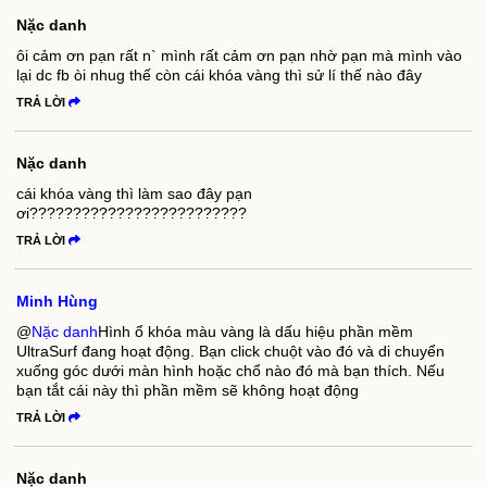
Nặc danh
ôi cảm ơn pạn rất n` mình rất cảm ơn pạn nhờ pạn mà mình vào
lại dc fb òi nhug thế còn cái khóa vàng thì sử lí thế nào đây
TRẢ LỜI
Nặc danh
cái khóa vàng thì làm sao đây pạn
ơi?????????????????????????
TRẢ LỜI
Minh Hùng
@
Nặc danh
Hình ổ khóa màu vàng là dấu hiệu phần mềm
UltraSurf đang hoạt động. Bạn click chuột vào đó và di chuyển
xuống góc dưới màn hình hoặc chổ nào đó mà bạn thích. Nếu
bạn tắt cái này thì phần mềm sẽ không hoạt động
TRẢ LỜI
Nặc danh