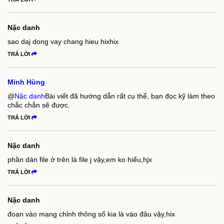
Nặc danh
sao daj dong vay chang hieu hixhix
TRẢ LỜI
Minh Hùng
@
Nặc danh
Bài viết đã hướng dẫn rất cụ thể, bạn đọc kỹ làm theo
chắc chắn sẽ được.
TRẢ LỜI
Nặc danh
phần dán file ở trên là file j vậy,em ko hiểu,hjx
TRẢ LỜI
Nặc danh
đoạn vào mạng chỉnh thông số kia là vào đâu vậy,hix