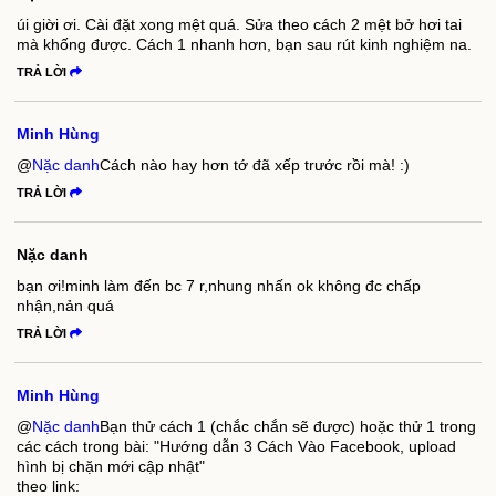
úi giời ơi. Cài đặt xong mệt quá. Sửa theo cách 2 mệt bở hơi tai
mà khống được. Cách 1 nhanh hơn, bạn sau rút kinh nghiệm na.
TRẢ LỜI
Minh Hùng
@
Nặc danh
Cách nào hay hơn tớ đã xếp trước rồi mà! :)
TRẢ LỜI
Nặc danh
bạn ơi!minh làm đến bc 7 r,nhung nhấn ok không đc chấp
nhận,nản quá
TRẢ LỜI
Minh Hùng
@
Nặc danh
Bạn thử cách 1 (chắc chắn sẽ được) hoặc thử 1 trong
các cách trong bài: "Hướng dẫn 3 Cách Vào Facebook, upload
hình bị chặn mới cập nhật"
theo link: