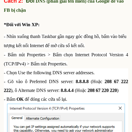
Cách 2:
Đổi
DNS (phân giải tên miền) của Google để vào
FB bị chặn
*Đối với Win XP:
-
Nhìn xuống thanh Taskbar gần ngay góc đồng hồ, bấm vào biểu
tượng kết nối Internet để mở cửa sổ kết nối.
-
Bấm nút Properties > Bấm chọn Internet Protocol Version 4
(TCP/IPv4) > Bấm nút Properties.
-
Chọn Use the following DNS server addresses.
-
Gõ vào ô Preferred DNS server:
8.8.8.8
(Hoặc
208 67 222
222
)
,
ô Alternate DNS server:
8.8.4.4
(Hoặc
208 67 220 220
)
-
Bấm
OK
để đóng các cửa sổ lại.