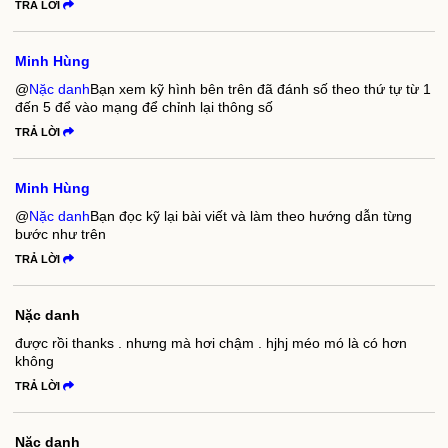
TRẢ LỜI
Minh Hùng
@
Nặc danh
Bạn xem kỹ hình bên trên đã đánh số theo thứ tự từ 1
đến 5 để vào mạng để chỉnh lại thông số
TRẢ LỜI
Minh Hùng
@
Nặc danh
Bạn đọc kỹ lại bài viết và làm theo hướng dẫn từng
bước như trên
TRẢ LỜI
Nặc danh
được rồi thanks . nhưng mà hơi chậm . hjhj méo mó là có hơn
không
TRẢ LỜI
Nặc danh