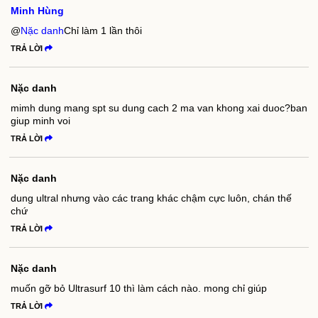
Minh Hùng
@
Nặc danh
Chỉ làm 1 lần thôi
TRẢ LỜI
Nặc danh
mimh dung mang spt su dung cach 2 ma van khong xai duoc?ban
giup minh voi
TRẢ LỜI
Nặc danh
dung ultral nhưng vào các trang khác chậm cực luôn, chán thế
chứ
TRẢ LỜI
Nặc danh
muốn gỡ bỏ Ultrasurf 10 thì làm cách nào. mong chỉ giúp
TRẢ LỜI