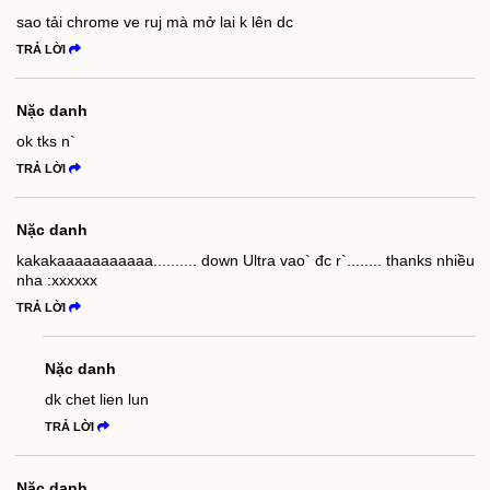
sao tải chrome ve ruj mà mở lai k lên dc
TRẢ LỜI
Nặc danh
ok tks n`
TRẢ LỜI
Nặc danh
kakakaaaaaaaaaaa.......... down Ultra vao` đc r`........ thanks nhiều
nha :xxxxxx
TRẢ LỜI
Nặc danh
dk chet lien lun
TRẢ LỜI
Nặc danh