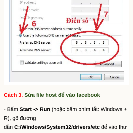
Cách 3.
Sửa file host để vào facebook
- Bấm
Start -> Run
(hoặc bấm phím tắt: Windows +
R), gõ đường
dẫn
C:/Windows/System32/drivers/etc
để vào thư