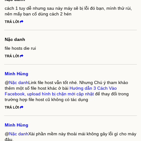
cách 1 tuy dễ nhưng sau này máy sẽ bị lỗi đó bạn, mình thử rùi,
nên mấy bạn cố dùng cách 2 hén
TRẢ LỜI
Nặc danh
file hosts die rui
TRẢ LỜI
Minh Hùng
@
Nặc danh
Link file host vẫn tốt nhé. Nhưng Chú ý tham khảo
thêm một số file host khác ở bài
Hướng dẫn 3 Cách Vào
Facebook, upload hình bị chặn mới cập nhật
để thay đổi trong
trường hợp file host cũ không có tác dụng
TRẢ LỜI
Minh Hùng
@
Nặc danh
Xài phần mềm này thoải mái không gây lỗi gì cho máy
đâu.