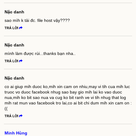
Nặc danh
sao mìh k tải đc. file host vậy????
TRẢ LỜI
Nặc danh
mình làm được rùi...thanks bạn nha..
TRẢ LỜI
Nặc danh
co ai giup mih duoc ko,mih xin cam on nhiu,may vi tih cua mih luc
truoc vo duoc facebook nhug sao bay gio mih lai ko vao duoc
nua,mih ko bit sao nua va cug ko bit ranh ve vi tih nhug that log
mih rat mun vao facebook tro lai,co ai bit chi dum mih xin cam on :
((
TRẢ LỜI
Minh Hùng