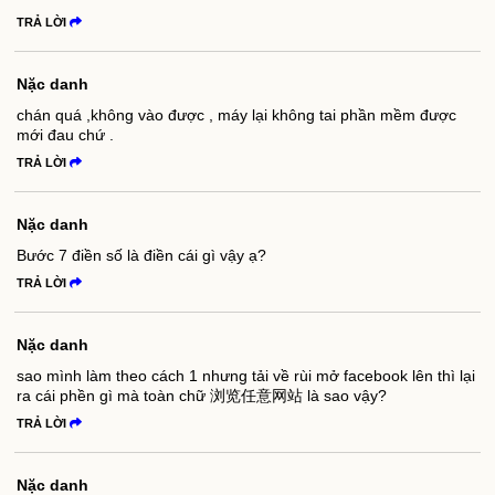
TRẢ LỜI
Nặc danh
chán quá ,không vào được , máy lại không tai phần mềm được
mới đau chứ .
TRẢ LỜI
Nặc danh
Bước 7 điền số là điền cái gì vậy ạ?
TRẢ LỜI
Nặc danh
sao mình làm theo cách 1 nhưng tải về rùi mở facebook lên thì lại
ra cái phền gì mà toàn chữ 浏览任意网站 là sao vậy?
TRẢ LỜI
Nặc danh