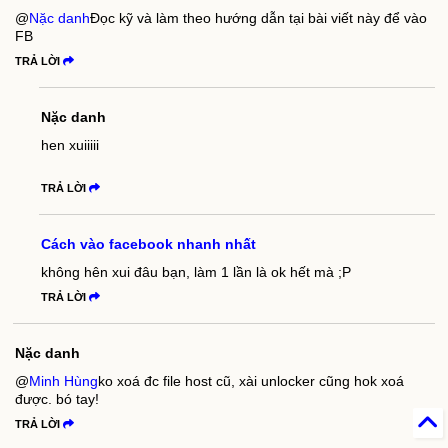
@
Nặc danh
Đọc kỹ và làm theo hướng dẫn tại bài viết này để vào
FB
TRẢ LỜI
Nặc danh
hen xuiiiii
TRẢ LỜI
Cách vào facebook nhanh nhất
không hên xui đâu bạn, làm 1 lần là ok hết mà ;P
TRẢ LỜI
Nặc danh
@
Minh Hùng
ko xoá đc file host cũ, xài unlocker cũng hok xoá
được. bó tay!
TRẢ LỜI