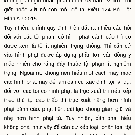
không giam giữ hoặc phạt tù đến 03 năm.
Ví dụ:
Tội
giết hoặc vứt bỏ con mới đẻ tại Điều 124 Bộ luật
Hình sự 2015.
Tuy nhiên, chính quy định trên đặt ra nhiều câu hỏi
đối với các tội phạm có hình phạt cảnh cáo thì có
được xem là tội ít nghiêm trọng không. Thì căn cứ
vào hình phạt được áp dụng phần lớn vẫn đồng ý
mặc nhiên cho rằng đây thuộc tội phạm ít nghiêm
trọng. Ngoài ra, không nên hiểu một cách máy móc
các hình phạt này để làm căn cứ xác định tội, ví dụ:
đối với các tội có hình phạt là trục xuất thì nếu xếp
theo thứ tự cao thấp thì trục xuất nặng hơn hình
phạt cảnh cáo, phạt tiền, cải tạo không giam giữ và
nhẹ hơn hình phạt tù. Tuy nhiên, cần phải hiểu
không phải như vậy để căn cứ xếp loại, phân loại tội