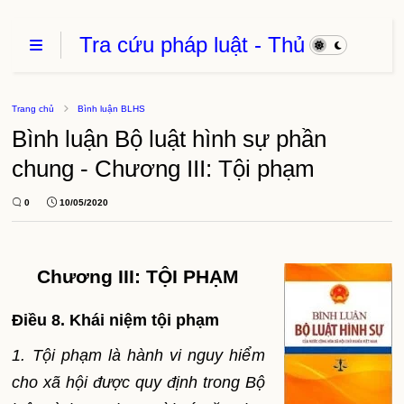
Tra cứu pháp luật - Thủ
Tục Hành Chính - Thủ
thuật phần mềm
Trang chủ
Bình luận BLHS
Bình luận Bộ luật hình sự phần
chung - Chương III: Tội phạm
0
10/05/2020
Chương III: TỘI PHẠM
Điều 8. Khái niệm tội phạm
1. Tội phạm là hành vi nguy hiểm
cho xã hội được quy định trong Bộ