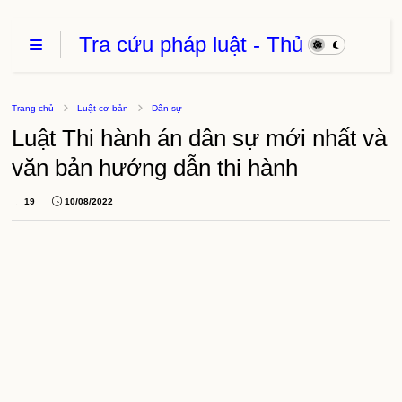
Tra cứu pháp luật - Thủ
Tục Hành Chính - Thủ
thuật phần mềm
Trang chủ
Luật cơ bản
Dân sự
Luật Thi hành án dân sự mới nhất và
văn bản hướng dẫn thi hành
19
10/08/2022