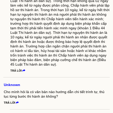
Luật Thi hành án dân sự). Trong thời hạn không quá 02 ngày
làm việc kể từ ngày được phân công, Chấp hành viên phải lập
hồ sơ thi hành án. Trong thời hạn 10 ngày, kể từ ngày hết thời
hạn tự nguyện thi hành án mà người phải thi hành án không
tự nguyện thi hành thì Chấp hành viên tiến hành xác minh;
trường hợp thi hành quyết định áp dụng biện pháp khẩn cấp
tạm thời thì phải tiến hành xác minh ngay (khoản 1 Điều 44
Luật Thi hành án dân sự). Thời hạn tự nguyện thi hành án là
10 ngày, kể từ ngày người phải thi hành án nhận được quyết
định thi hành án hoặc được thông báo hợp lệ quyết định thi
hành án. Trường hợp cần ngăn chặn người phải thi hành án
có hành vi tẩu tán, hủy hoại tài sản hoặc hành vi khác nhằm
trốn tránh việc thi hành án thì Chấp hành viên áp dụng ngay
biện pháp bảo đảm, biện pháp cưỡng chế thi hành án (Điều
45 Luật Thi hành án dân sự).
TRẢ LỜI
Unknown
Cho mình hỏi là có văn bản nào hướng dẫn chi tiết trình tự, thủ
tục từng bước thi hành án không?
TRẢ LỜI