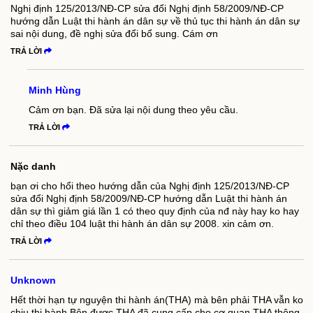
Nghị định 125/2013/NĐ-CP sửa đổi Nghị định 58/2009/NĐ-CP
hướng dẫn Luật thi hành án dân sự về thủ tục thi hành án dân sự
sai nội dung, đề nghị sửa đổi bổ sung. Cám ơn
TRẢ LỜI
Minh Hùng
Cảm ơn bạn. Đã sửa lại nội dung theo yêu cầu.
TRẢ LỜI
Nặc danh
bạn ơi cho hổi theo hướng dẫn của Nghị định 125/2013/NĐ-CP
sửa đổi Nghị định 58/2009/NĐ-CP hướng dẫn Luật thi hành án
dân sự thì giảm giá lần 1 có theo quy định của nđ này hay ko hay
chỉ theo điều 104 luật thi hành án dân sự 2008. xin cảm ơn.
TRẢ LỜI
Unknown
Hết thời hạn tự nguyện thi hành án(THA) mà bên phải THA vẫn ko
chịu thi hành.Bên được THA đã cung cấp cho cơ quan THA thông