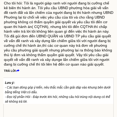
Cho tôi hỏi: Tôi là người giáp ranh với người đang bị cưỡng chế
kê biên thi hành án. Tôi yêu cầu UBND phường hòa giải về vấn
đề ranh đất và lấn chiếm của người đang bị thi hành nhưng UBND
Phường lại từ chối về việc yêu cầu của tôi và cho rằng UBND
phường không có thẩm quyền giải quyết và yêu cầu tôi đến cơ
quan thi hành án( CQTHA), nhưng khi tôi đến CQTHA thì chấp
hành viên trả lời tôi không liên quan gì đến việc thi hành án này.
Tôi đã gủi đơn đến UBND QUẬN và UBND TP yêu cầu giải quyết
về vấn đề ranh và xây dựng lấn chiếm giữa tôi với người đang bị
cưỡng chế thi hành án,thì các cơ quan này trả đơn về phường
yêu cầu phường giải quyết nhưng phường lại ra thông báo không
thủ lý đơn và không thẩm quyền giải quyết. Vậy tôi yêu cầu giải
quyết về vấn đề ranh và xây dụnge lấn chiếm giữa tôi với người
đang bị cưỡng chế thì tôi liên hệ đến cơ quan nào giải quyết.
TRẢ LỜI
Lưu ý:
- Các bạn đóng góp ý kiến, nêu thắc mắc cần giải đáp vào khung bên dưới
bằng tiếng Việt có dấu.
- Đọc kỹ phần Hỏi - Đáp trước khi hỏi, những câu hỏi trùng nội dung có thể
sẽ không trả lời.