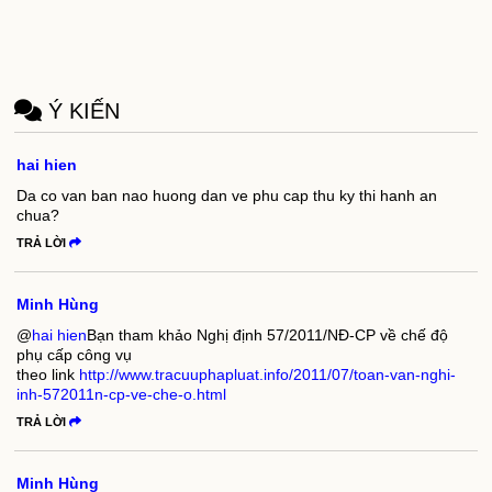
Ý KIẾN
hai hien
Da co van ban nao huong dan ve phu cap thu ky thi hanh an
chua?
TRẢ LỜI
Minh Hùng
@
hai hien
Bạn tham khảo Nghị định 57/2011/NĐ-CP về chế độ
phụ cấp công vụ
theo link
http://www.tracuuphapluat.info/2011/07/toan-van-nghi-
inh-572011n-cp-ve-che-o.html
TRẢ LỜI
Minh Hùng