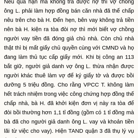
Nếu quá hạn mà không trả được nợ thì vợ chồng
ông L. phải làm hợp đồng bán căn nhà đã thế chấp
nêu trên cho bà H. Đến hẹn, bên vay không trả tiền
nên bà H. kiện ra tòa đòi nợ thì mới biết vợ chồng
người vay tiền đã đóng giả chủ nhà. Còn chủ nhà
thật thì bị mất giấy chủ quyền cùng với CMND và họ
đang làm thủ tục cấp giấy mới. Khi bị công an 113
bắt giữ, người giả danh vợ ông L. thừa nhận được
người khác thuê làm vợ để ký giấy tờ và được bồi
dưỡng 5 triệu đồng. Cho rằng VPCC T. không làm
hết trách nhiệm trong việc công chứng hợp đồng thế
chấp nhà, bà H. đã khởi kiện đơn vị này ra tòa để
đòi bồi thường hơn 1,1 tỉ đồng (gồm có 1 tỉ đồng mà
bà đã cho người giả danh ông L. vay và khoản tiền
lãi từ việc cho vay). Hiện TAND quận 3 đã thụ lý vụ