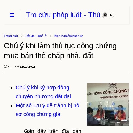
Tra cứu pháp luật - Thủ
Tục Hành Chính - Thủ
thuật phần mềm
Trang chủ
Đất đai - Nhà ở
Kinh nghiệm pháp lý
Chú ý khi làm thủ tục công chứng
mua bán thế chấp nhà, đất
4
12/10/2018
Chú ý khi ký hợp đồng
chuyển nhượng đất đai
Một số lưu ý để tránh bị hồ
sơ công chứng giả
Gần đây trên địa bàn