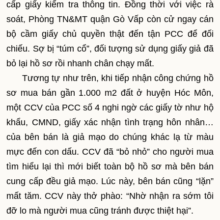
cấp giấy kiểm tra thông tin. Đồng thời với việc rà
soát, Phòng TN&MT quận Gò Vấp còn cử ngay cán
bộ cầm giấy chủ quyền thật đến tận PCC để đối
chiếu. Sợ bị “túm cổ”, đối tượng sử dụng giấy giả đã
bỏ lại hồ sơ rồi nhanh chân chạy mất.
Tương tự như trên, khi tiếp nhận công chứng hồ
sơ mua bán gần 1.000 m2 đất ở huyện Hóc Môn,
một CCV của PCC số 4 nghi ngờ các giấy tờ như hộ
khẩu, CMND, giấy xác nhận tình trạng hôn nhân…
của bên bán là giả mạo do chúng khác lạ từ màu
mực đến con dấu. CCV đã “bỏ nhỏ” cho người mua
tìm hiểu lại thì mới biết toàn bộ hồ sơ mà bên bán
cung cấp đều giả mạo. Lúc này, bên bán cũng “lặn”
mất tăm. CCV này thở phào: “Nhờ nhận ra sớm tôi
đỡ lo mà người mua cũng tránh được thiệt hại”.