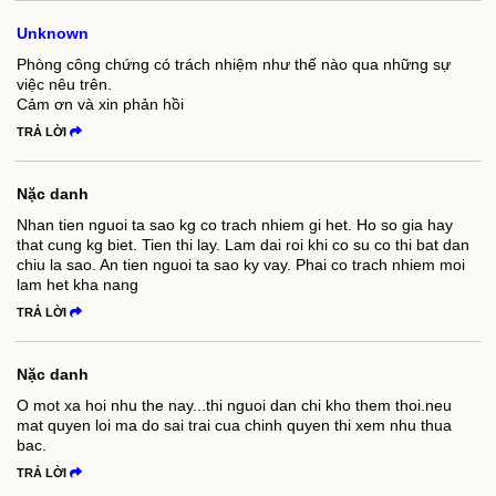
Unknown
Phòng công chứng có trách nhiệm như thế nào qua những sự
việc nêu trên.
Cảm ơn và xin phản hồi
TRẢ LỜI
Nặc danh
Nhan tien nguoi ta sao kg co trach nhiem gi het. Ho so gia hay
that cung kg biet. Tien thi lay. Lam dai roi khi co su co thi bat dan
chiu la sao. An tien nguoi ta sao ky vay. Phai co trach nhiem moi
lam het kha nang
TRẢ LỜI
Nặc danh
O mot xa hoi nhu the nay...thi nguoi dan chi kho them thoi.neu
mat quyen loi ma do sai trai cua chinh quyen thi xem nhu thua
bac.
TRẢ LỜI