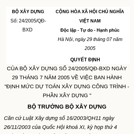
BỘ XÂY DỰNG
CỘNG HÒA XÃ HỘI CHỦ NGHĨA
Số: 24/2005/QĐ-
VIỆT
NAM
BXD
Độc lập - Tự do - Hạnh phúc
Hà Nội
,
ngày 29 tháng 07 năm
2005
QUYẾT ĐỊNH
CỦA BỘ XÂY DỰNG SỐ 24/2005/QĐ-BXD NGÀY
29 THÁNG 7 NĂM 2005 VỀ VIỆC BAN HÀNH
"ĐỊNH MỨC DỰ TOÁN XÂY DỰNG CÔNG TRÌNH -
PHẦN XÂY DỰNG "
BỘ TRƯỞNG BỘ XÂY DỰNG
Căn cứ Luật Xây dựng số 16/2003/QH11 ngày
26/11/2003 của Quốc Hội khoá XI, kỳ họp thứ 4