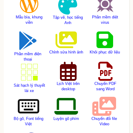
Mẫu bìa, khung
Phần mềm diệt
Tập vẽ, học tiếng
viền
virus
Anh
Chỉnh sửa hình ảnh
Khôi phục dữ liệu
Phần mềm điện
thoại
Lịch Việt trên
Chuyển PDF
Sát hạch lý thuyết
desktop
sang Word
lái xe
Bộ gõ, Font tiếng
Luyện gõ phím
Chuyển đổi file
Việt
Video