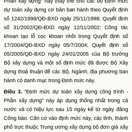
Phần xây dựng" này thay thế cho các bộ Định mức
dự toán xây dựng cơ bản ban hành theo Quyết định
số
1242/1998/QĐ-BXD
ngày
25/11/1998
; Quyết định
số
31/2002/QĐ-BXD
ngày 12/11/2002; Công tác
khoan tạo lỗ cọc khoan nhồi trong Quyết định số
17/2004/QĐ-BXD
ngày
05/7/2004
; Quyết định số
05/2005/QĐ-BXD
ngày
24/01/2005
của Bộ trưởng
Bộ xây dựng và một số định mức đã được Bộ Xây
dựng thoả thuận để các Bộ, Ngành, địa phương ban
hành có danh mục trong Định mức này.
Điều 3.
''Định mức dự toán xây dựng công trình -
Phần xây dựng" này áp dụng thống nhất trong cả
nước và có hiệu lực sau 15 ngày kể từ ngày đăng
Công báo. Căn cứ vào định mức này, các tỉnh, thành
phố trực thuộc Trung
ư
ơng xây dựng bộ đơn giá xây