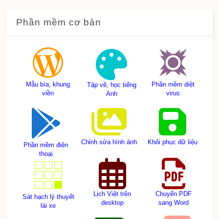
Phần mềm cơ bản
Mẫu bìa, khung
Phần mềm diệt
Tập vẽ, học tiếng
viền
virus
Anh
Chỉnh sửa hình ảnh
Khôi phục dữ liệu
Phần mềm điện
thoại
Lịch Việt trên
Chuyển PDF
Sát hạch lý thuyết
desktop
sang Word
lái xe