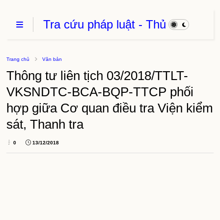
Tra cứu pháp luật - Thủ
Tục Hành Chính - Thủ
thuật phần mềm
Trang chủ
Văn bản
Thông tư liên tịch 03/2018/TTLT-
VKSNDTC-BCA-BQP-TTCP phối
hợp giữa Cơ quan điều tra Viện kiểm
sát, Thanh tra
0
13/12/2018