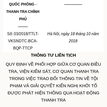
QUỐC PHÒNG -
---------------
THANH TRA CHÍNH
PHỦ
--------
Số: 03/2018/TTLT-
Hà Nội, ngày 18 tháng 10 năm
VKSNDTC-BCA-
2018
BQP-TTCP
THÔNG TƯ LIÊN TỊCH
QUY ĐỊNH VỀ PHỐI HỢP GIỮA CƠ QUAN ĐIỀU
TRA, VIỆN KIỂM SÁT, CƠ QUAN THANH TRA
TRONG VIỆC TRAO ĐỔI THÔNG TIN VỀ TỘI
PHẠM VÀ GIẢI QUYẾT KIẾN NGHỊ KHỞI TỐ
ĐƯỢC PHÁT HIỆN THÔNG QUA HOẠT ĐỘNG
THANH TRA