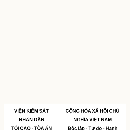
VIỆN KIỂM SÁT
CỘNG HÒA XÃ HỘI CHỦ
NHÂN DÂN
NGHĨA VIỆT NAM
TỐI CAO
-
TÒA ÁN
Độc lập - Tự do - Hạnh