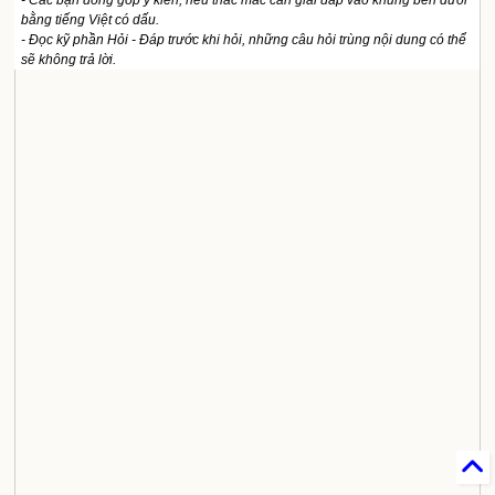
- Các bạn đóng góp ý kiến, nêu thắc mắc cần giải đáp vào khung bên dưới
bằng tiếng Việt có dấu.
- Đọc kỹ phần Hỏi - Đáp trước khi hỏi, những câu hỏi trùng nội dung có thể
sẽ không trả lời.