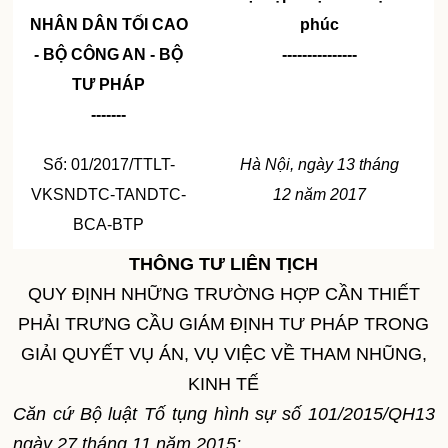
NHÂN DÂN TỐI CAO
phúc
- BỘ CÔNG AN -
BỘ
---------------
TƯ PHÁP
-------
Số: 01/2017/TTLT-
Hà Nội, ngày
13
tháng
VKSNDTC-TANDTC-
12
năm
2017
BCA-BTP
THÔNG TƯ LIÊN TỊCH
QUY ĐỊNH NHỮNG TRƯỜNG HỢP CẦN THIẾT
PHẢI TRƯNG CẦU GIÁM ĐỊNH TƯ PHÁP TRONG
GIẢI QUYẾT VỤ ÁN, VỤ VIỆC VỀ THAM NHŨNG,
KINH TẾ
C
ă
n cứ Bộ luật Tố tụng hình sự số 101/2015/QH13
ngày 27 tháng 11 năm 2015;