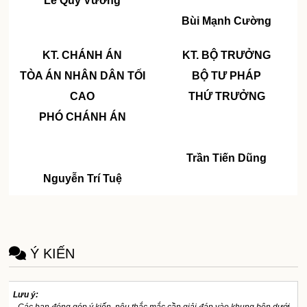
Lê
Quý
Vương
Bùi Mạnh Cường
KT. CHÁNH ÁN
KT. BỘ TRƯỞNG
TÒA ÁN NHÂN DÂN TỐI
BỘ TƯ PHÁP
CAO
THỨ TRƯỞNG
PHÓ CHÁNH ÁN
Trần Tiến Dũng
Nguyễn Trí Tuệ
Ý KIẾN
Lưu ý: