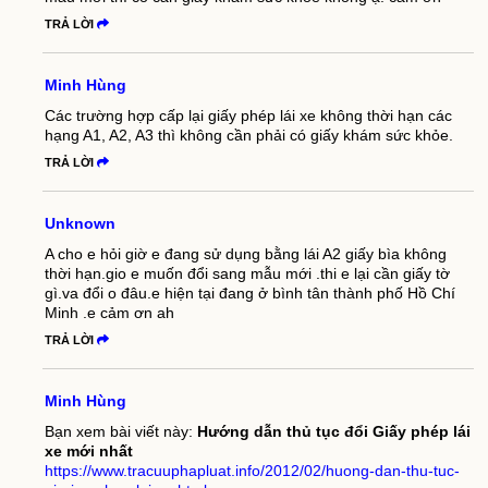
TRẢ LỜI
Minh Hùng
Các trường hợp cấp lại giấy phép lái xe không thời hạn các
hạng A1, A2, A3 thì không cần phải có giấy khám sức khỏe.
TRẢ LỜI
Unknown
A cho e hỏi giờ e đang sử dụng bằng lái A2 giấy bìa không
thời hạn.gio e muốn đổi sang mẫu mới .thi e lại cần giấy tờ
gì.va đổi o đâu.e hiện tại đang ở bình tân thành phố Hồ Chí
Minh .e cảm ơn ah
TRẢ LỜI
Minh Hùng
Bạn xem bài viết này:
Hướng dẫn thủ tục đổi Giấy phép lái
xe mới nhất
https://www.tracuuphapluat.info/2012/02/huong-dan-thu-tuc-