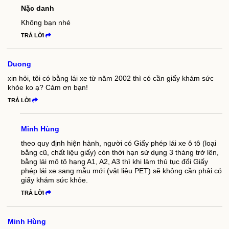
Nặc danh
Không bạn nhé
TRẢ LỜI
Duong
xin hỏi, tôi có bằng lái xe từ năm 2002 thì có cần giấy khám sức
khỏe ko ạ? Cảm ơn bạn!
TRẢ LỜI
Minh Hùng
theo quy định hiện hành, người có Giấy phép lái xe ô tô (loại
bằng cũ, chất liệu giấy) còn thời hạn sử dụng 3 tháng trở lên,
bằng lái mô tô hạng A1, A2, A3 thì khi làm thủ tục đổi Giấy
phép lái xe sang mẫu mới (vật liệu PET) sẽ không cần phải có
giấy khám sức khỏe.
TRẢ LỜI
Minh Hùng