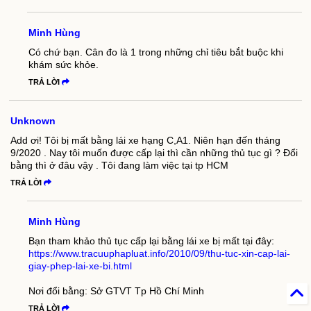
Minh Hùng
Có chứ bạn. Cân đo là 1 trong những chỉ tiêu bắt buộc khi
khám sức khỏe.
TRẢ LỜI
Unknown
Add ơi! Tôi bị mất bằng lái xe hạng C,A1. Niên hạn đến tháng
9/2020 . Nay tôi muốn được cấp lại thì cần những thủ tục gì ? Đổi
bằng thì ở đâu vậy . Tôi đang làm việc tại tp HCM
TRẢ LỜI
Minh Hùng
Bạn tham khảo thủ tục cấp lại bằng lái xe bị mất tại đây:
https://www.tracuuphapluat.info/2010/09/thu-tuc-xin-cap-lai-
giay-phep-lai-xe-bi.html
Nơi đổi bằng: Sở GTVT Tp Hồ Chí Minh
TRẢ LỜI