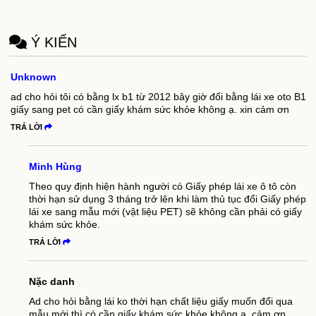
Ý KIẾN
Unknown
ad cho hỏi tôi có bằng lx b1 từ 2012 bây giờ đổi bằng lái xe oto B1
giấy sang pet có cần giấy khám sức khỏe không ạ. xin cảm ơn
TRẢ LỜI
Minh Hùng
Theo quy định hiện hành người có Giấy phép lái xe ô tô còn
thời hạn sử dụng 3 tháng trở lên khi làm thủ tục đổi Giấy phép
lái xe sang mẫu mới (vật liệu PET) sẽ không cần phải có giấy
khám sức khỏe.
TRẢ LỜI
Nặc danh
Ad cho hỏi bằng lái ko thời hạn chất liệu giấy muốn đổi qua
mẫu mới thì có cần giấy khám sức khỏe không ạ. cảm ơn