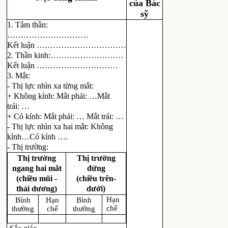
của Bác
sỹ
1. Tâm thần:
…………………………
Kết luận ……………………………
2. Thần kinh:………………………
Kết luận …………………………
3. Mắt:
- Thị lực nhìn xa từng mắt:
+ Không kính: Mắt phải: …Mắt
trái: …
+ Có kính: Mắt phải: … Mắt trái: …
- Thị lực nhìn xa hai mắt: Không
kính…Có kính ….
- Thị trường:
Thị trường
Thị trường
ngang hai mắt
đứng
(chiều mũi -
(chiều trên-
thái dương)
dưới)
Hạn
Bình
Hạn
Bình
chế
thường
chế
thường