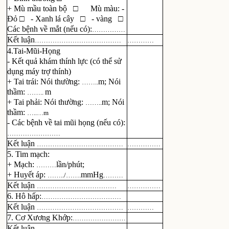
+ Mù mầu toàn bộ □ Mù màu: -
Đỏ □ - Xanh lá cây □ - vàng □
Các bệnh về mắt (nếu có):
……………
Kết luận
…………………………………
…………
4.Tai-Mũi-Họng
- Kết quả khám thính lực (có thể sử
dụng máy trợ thính)
+ Tai trái: Nói thường:
m
;
Nói
……..
thầm:
m
……..
+ Tai phải: Nói thường:
m; Nói
……..
thầm:
…..…m
- Các bệnh về tai mũi họng (nếu có):
……………………
Kết luận
…………………………………
……………
5. Tim mạch:
+ Mạch:
lần/phút;
………
+ Huyết áp:
mmHg
……../…….
………
Kết luận
………………………………
……………
6. Hô hấp:
………………………………
Kết luận
…………………………………
…………
7. Cơ Xương Khớp:
……………………
Kết luận
…………………………………
…………