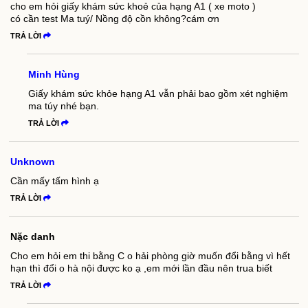
cho em hỏi giấy khám sức khoẻ của hạng A1 ( xe moto )
có cần test Ma tuý/ Nồng độ cồn không?cám ơn
TRẢ LỜI
Minh Hùng
Giấy khám sức khỏe hạng A1 vẫn phải bao gồm xét nghiệm
ma túy nhé bạn.
TRẢ LỜI
Unknown
Cần mấy tấm hình ạ
TRẢ LỜI
Nặc danh
Cho em hỏi em thi bằng C o hải phòng giờ muốn đổi bằng vì hết
hạn thì đổi o hà nội được ko ạ ,em mới lần đầu nên trua biết
TRẢ LỜI