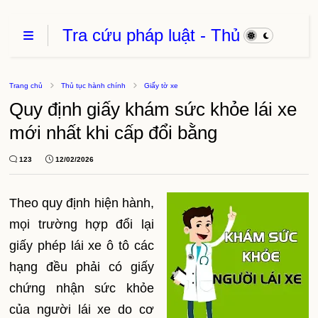
Tra cứu pháp luật - Thủ
Tục Hành Chính - Thủ
thuật phần mềm
Trang chủ
Thủ tục hành chính
Giấy tờ xe
Quy định giấy khám sức khỏe lái xe
mới nhất khi cấp đổi bằng
123
12/02/2026
Theo quy định hiện hành,
mọi trường hợp đổi lại
giấy phép lái xe ô tô các
hạng đều phải có giấy
chứng nhận sức khỏe
của người lái xe do cơ