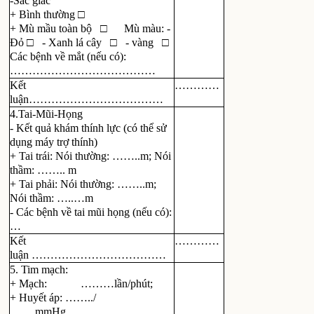
-Sắc giác
+ Bình thường □
+ Mù mầu toàn bộ □ Mù màu: -
Đỏ □ - Xanh lá cây □ - vàng □
Các bệnh về mắt (nếu có):
…………………………………
Kết
…………
luận………………………………
4.Tai-Mũi-Họng
- Kết quả khám thính lực (có thể sử
dụng máy trợ thính)
+ Tai trái: Nói thường: ……..m; Nói
thầm: …….. m
+ Tai phải: Nói thường: ……..m;
Nói thầm: …..…m
- Các bệnh về tai mũi họng (nếu có):
…
Kết
…………
luận ………………………………
5. Tim mạch:
+ Mạch: ………lần/phút;
+ Huyết áp: ……../
…….mmHg………