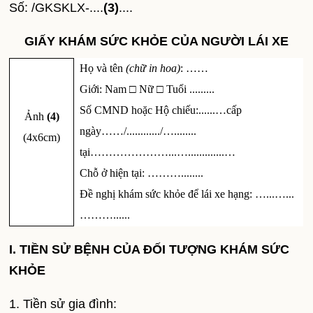
Số: /GKSKLX-....
(3)
....
GIẤY KHÁM SỨC KHỎE CỦA NGƯỜI LÁI XE
Họ và tên
(chữ in hoa)
: ……
Giới: Nam □ Nữ □ Tuổi .........
Số CMND hoặc Hộ chiếu:......…cấp
Ảnh
(4)
ngày……/............/…........
(4x6cm)
tại…………………...….............…
Chỗ ở hiện tại: ………........
Đề nghị khám sức khỏe để lái xe hạng: …...…...
………......
I. TIỀN SỬ BỆNH CỦA ĐỐI TƯỢNG KHÁM SỨC
KHỎE
1. Tiền sử gia đình: