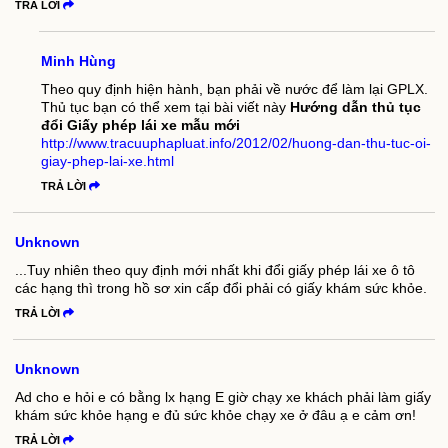
TRẢ LỜI
Minh Hùng
Theo quy định hiện hành, bạn phải về nước để làm lại GPLX.
Thủ tục bạn có thể xem tại bài viết này
Hướng dẫn thủ tục
đổi Giấy phép lái xe mẫu mới
http://www.tracuuphapluat.info/2012/02/huong-dan-thu-tuc-oi-
giay-phep-lai-xe.html
TRẢ LỜI
Unknown
...Tuy nhiên theo quy định mới nhất khi đổi giấy phép lái xe ô tô
các hạng thì trong hồ sơ xin cấp đổi phải có giấy khám sức khỏe.
TRẢ LỜI
Unknown
Ad cho e hỏi e có bằng lx hạng E giờ chạy xe khách phải làm giấy
khám sức khỏe hạng e đủ sức khỏe chạy xe ở đâu ạ e cảm ơn!
TRẢ LỜI