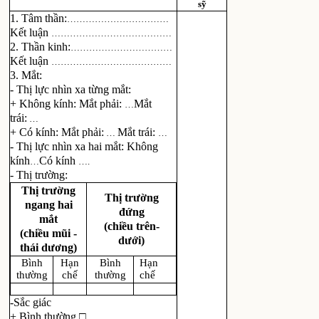
sỹ
1. Tâm thần:
……………………………
Kết luận
…………………………………
2. Thần kinh:
……………………………
Kết luận
…………………………………
3. Mắt:
- Thị lực nhìn xa từng mắt:
+ Không kính: Mắt phải:
Mắt
…
trái:
…
+ Có kính: Mắt phải:
Mắt trái:
…
…
- Thị lực nhìn xa hai mắt: Không
kính
Có kính
…
….
- Thị trường:
Thị trường
Thị trường
ngang hai
đứng
mắt
(chiều trên-
(chiều mũi -
dưới)
thái dương)
Bình
Hạn
Bình
Hạn
thường
chế
thường
chế
-Sắc giác
+ Bình thường □