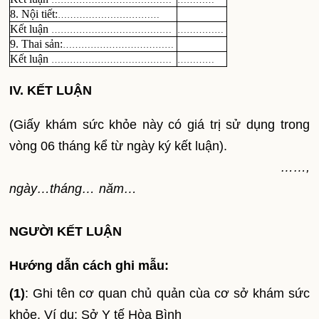
8. Nội tiết:
……………………………
Kết luận
…………………………………
……………
9. Thai sản:
………………………………
Kết luận
…………………………………
…………
IV. KẾT LUẬN
(Giấy khám sức khỏe này có giá trị sử dụng trong
vòng 06 tháng kể từ ngày ký kết luận).
……,
ngày…tháng… năm…
NGƯỜI KẾT LUẬN
Hướng dẫn cách ghi mẫu:
(1)
:
Ghi tên cơ quan chủ quản cùa cơ sở khám sức
khỏe. Ví dụ: Sở Y tế Hòa Bình