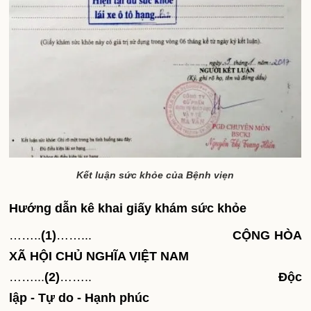
Kết luận sức khỏe của Bệnh viẹn
Hướng dẫn kê khai giấy khám sức khỏe
……..
(1)
……...
CỘNG HÒA
XÃ HỘI CHỦ NGHĨA VIỆT NAM
……...
(2)
……..
Độc
lập - Tự do - Hạnh phúc