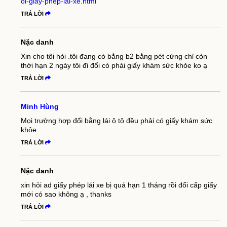
oi-giay-phep-lai-xe.html
TRẢ LỜI
Nặc danh
Xin cho tôi hỏi .tôi đang có bằng b2 bằng pét cứng chỉ còn
thời hạn 2 ngày tôi đi đổi có phải giấy khám sức khỏe ko ạ
TRẢ LỜI
Minh Hùng
Mọi trường hợp đổi bằng lái ô tô đều phải có giấy khám sức
khỏe.
TRẢ LỜI
Nặc danh
xin hỏi ad giấy phép lái xe bị quá hạn 1 tháng rồi đổi cấp giấy
mới có sao không ạ , thanks
TRẢ LỜI