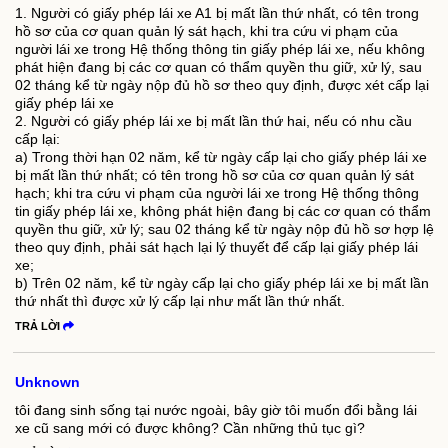
1. Người có giấy phép lái xe A1 bị mất lần thứ nhất, có tên trong
hồ sơ của cơ quan quản lý sát hạch, khi tra cứu vi phạm của
người lái xe trong Hệ thống thông tin giấy phép lái xe, nếu không
phát hiện đang bị các cơ quan có thẩm quyền thu giữ, xử lý, sau
02 tháng kể từ ngày nộp đủ hồ sơ theo quy định, được xét cấp lại
giấy phép lái xe
2. Người có giấy phép lái xe bị mất lần thứ hai, nếu có nhu cầu
cấp lại:
a) Trong thời hạn 02 năm, kể từ ngày cấp lại cho giấy phép lái xe
bị mất lần thứ nhất; có tên trong hồ sơ của cơ quan quản lý sát
hạch; khi tra cứu vi phạm của người lái xe trong Hệ thống thông
tin giấy phép lái xe, không phát hiện đang bị các cơ quan có thẩm
quyền thu giữ, xử lý; sau 02 tháng kể từ ngày nộp đủ hồ sơ hợp lệ
theo quy định, phải sát hạch lại lý thuyết để cấp lại giấy phép lái
xe;
b) Trên 02 năm, kể từ ngày cấp lại cho giấy phép lái xe bị mất lần
thứ nhất thì được xử lý cấp lại như mất lần thứ nhất.
TRẢ LỜI
Unknown
tôi đang sinh sống tại nước ngoài, bây giờ tôi muốn đổi bằng lái
xe cũ sang mới có được không? Cần những thủ tục gì?