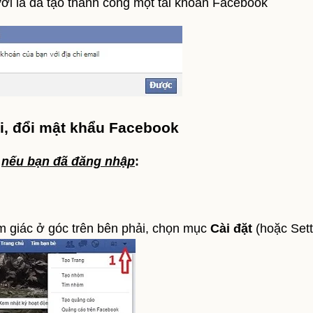
ới là đã tạo thành công một tài khoản Facebook
i, đổi mật khẩu Facebook
k
nếu bạn đã đăng nhập
:
m giác ở góc trên bên phải, chọn mục
Cài đặt
(hoặc Sett