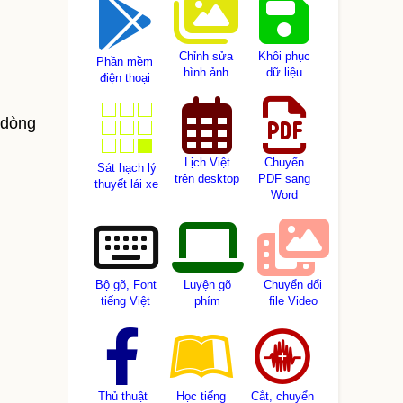
Chỉnh sửa
Khôi phục
Phần mềm
hình ảnh
dữ liệu
điện thoại
 dòng
Lịch Việt
Chuyển
Sát hạch lý
trên desktop
PDF sang
thuyết lái xe
Word
Bộ gõ, Font
Luyện gõ
Chuyển đổi
tiếng Việt
phím
file Video
Thủ thuật
Học tiếng
Cắt, chuyển