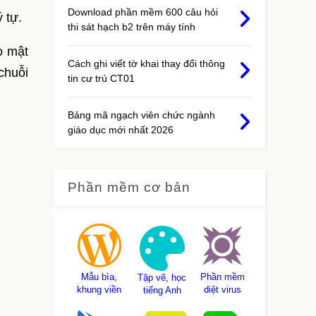
Download phần mềm 600 câu hỏi
 tự.
thi sát hạch b2 trên máy tính
o mật
Cách ghi viết tờ khai thay đổi thông
chuỗi
tin cư trú CT01
Bảng mã ngạch viên chức ngành
giáo dục mới nhất 2026
Phần mềm cơ bản
Mẫu bìa,
Phần mềm
Tập vẽ, học
khung viền
diệt virus
tiếng Anh