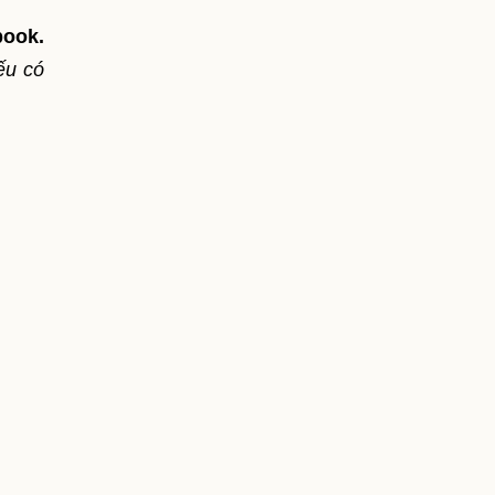
book.
u có