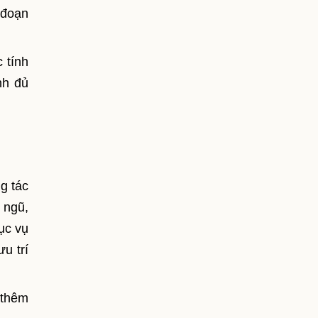
 đoạn
 tính
nh đủ
g tác
 ngũ,
ục vụ
u trí
 thêm