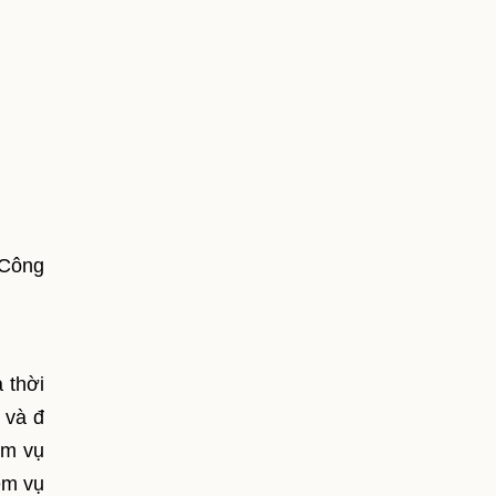
 Công
 thời
 và đ
ệm vụ
ệm vụ