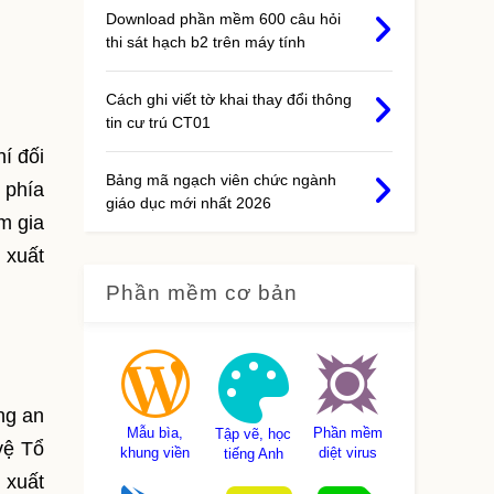
Download phần mềm 600 câu hỏi
thi sát hạch b2 trên máy tính
Cách ghi viết tờ khai thay đổi thông
tin cư trú CT01
í đối
Bảng mã ngạch viên chức ngành
 phía
giáo dục mới nhất 2026
m gia
 xuất
Phần mềm cơ bản
ng an
Mẫu bìa,
Phần mềm
Tập vẽ, học
vệ Tổ
khung viền
diệt virus
tiếng Anh
 xuất