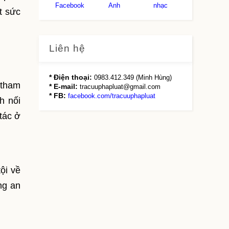
Facebook
Anh
nhạc
t sức
Liên hệ
* Điện thoại:
0983.412.349 (Minh Hùng)
 tham
* E-mail:
tracuuphapluat@gmail.com
* FB:
facebook.com/tracuuphapluat
h nối
tác ở
ội về
ng an