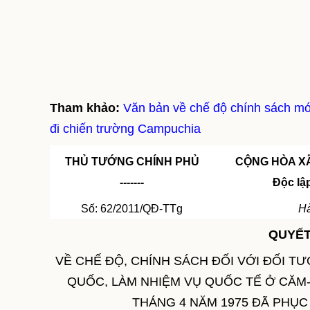
Tham khảo:
Văn bản về chế độ chính sách mới
đi chiến trường Campuchia
THỦ TƯỚNG CHÍNH PHỦ
CỘNG HÒA XÃ
-------
Độc lậ
Số: 62/2011/QĐ-TTg
Hà
QUYẾT
VỀ CHẾ ĐỘ, CHÍNH SÁCH ĐỐI VỚI ĐỐI T
QUỐC, LÀM NHIỆM VỤ QUỐC TẾ Ở CĂM-
THÁNG 4 NĂM 1975 ĐÃ PHỤC 