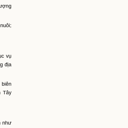
lượng
nuôi;
ục vụ
g địa
 biên
h Tây
h như