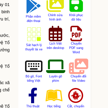
ày 01
 binh
Chỉnh sửa
Khôi phục
Phần mềm
 trí,
hình ảnh
dữ liệu
điện thoại
nước,
vệ Tổ
Lịch Việt
Chuyển
Sát hạch lý
trên desktop
PDF sang
hưởng
thuyết lái xe
Word
vệ Tổ
Bộ gõ, Font
Luyện gõ
Chuyển đổi
tiếng Việt
phím
file Video
ác xã
g chế
vệ Tổ
Thủ thuật
Học tiếng
Cắt, chuyển