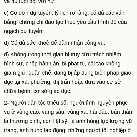
và 40 tuổi đối với nữ;
c) Có đơn dự tuyển, lý lịch rõ ràng, có đủ các văn
bằng, chứng chỉ đào tạo theo yêu cầu trình độ của
ngạch dự tuyển;
d) Có đủ sức khoẻ để đảm nhận công vụ;
đ) Không trong thời gian bị truy cứu trách nhiệm
hình sự, chấp hành án, bị phạt tù, cải tạo không
giam giữ, quản chế, đang bị áp dụng biện pháp giáo
dục tại xã, phường, thị trấn hoặc đưa vào cơ sở
chữa bệnh, cơ sở giáo dục.
2- Người dân tộc thiểu số, người tình nguyện phục
vụ ở vùng cao, vùng sâu, vùng xa, hải đảo; bản thân
là thương binh, con liệt sỹ, là anh hùng lực lượng vũ
trang, anh hùng lao động; những người tốt nghiệp ở