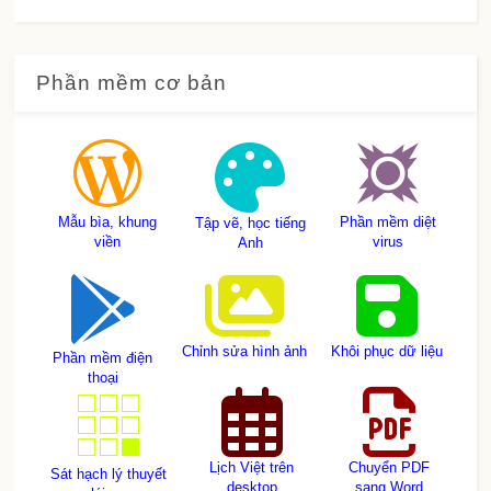
Phần mềm cơ bản
Mẫu bìa, khung
Phần mềm diệt
Tập vẽ, học tiếng
viền
virus
Anh
Chỉnh sửa hình ảnh
Khôi phục dữ liệu
Phần mềm điện
thoại
Lịch Việt trên
Chuyển PDF
Sát hạch lý thuyết
desktop
sang Word