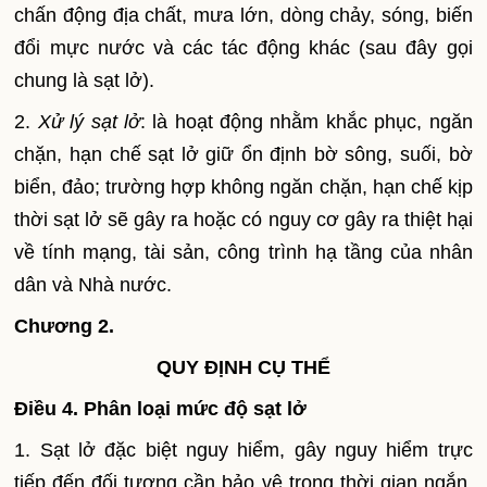
chấn động địa chất, mưa lớn, dòng chảy, sóng, biến
đổi mực nước và các tác động khác (sau đây gọi
chung là sạt lở).
2.
Xử lý sạt lở
: là hoạt động nhằm khắc phục, ngăn
chặn, hạn chế sạt lở giữ ổn định bờ sông, suối, bờ
biển, đảo; trường hợp không ngăn chặn, hạn chế kịp
thời sạt lở sẽ gây ra hoặc có nguy cơ gây ra thiệt hại
về tính mạng, tài sản, công trình hạ tầng của nhân
dân và Nhà nước.
Chương 2.
QUY ĐỊNH CỤ THỂ
Điều 4. Phân loại mức độ sạt lở
1. Sạt lở đặc biệt nguy hiểm, gây nguy hiểm trực
tiếp đến đối tượng cần bảo vệ trong thời gian ngắn,