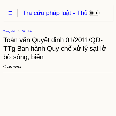
Tra cứu pháp luật - Thủ
Tục Hành Chính - Thủ
thuật phần mềm
Trang chủ
Văn bản
Toàn văn Quyết định 01/2011/QĐ-
TTg Ban hành Quy chế xử lý sạt lở
bờ sông, biển
22/07/2011