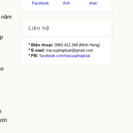
Facebook
Anh
nhạc
2 năm
Liên hệ
ợp
* Điện thoại:
0983.412.349 (Minh Hùng)
* E-mail:
tracuuphapluat@gmail.com
* FB:
facebook.com/tracuuphapluat
ao
n
ười