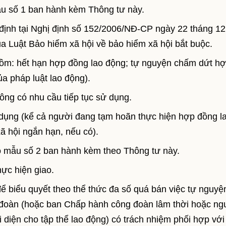
ẫu số 1 ban hành kèm Thông tư này.
y định tại Nghị định số 152/2006/NĐ-CP ngày 22 tháng 1
 Luật Bảo hiểm xã hội về bảo hiểm xã hội bắt buộc.
gồm: hết hạn hợp đồng lao động; tự nguyện chấm dứt h
a pháp luật lao động).
ng có nhu cầu tiếp tục sử dụng.
dụng (kể cả người đang tạm hoãn thực hiện hợp đồng l
ã hội ngắn hạn, nếu có).
 mẫu số 2 ban hành kèm theo Thông tư này.
ực hiện giao.
để biểu quyết theo thể thức đa số quá bán việc tự nguyệ
đoàn (hoặc ban Chấp hành công đoàn lâm thời hoặc ng
 diện cho tập thể lao động) có trách nhiệm phối hợp với