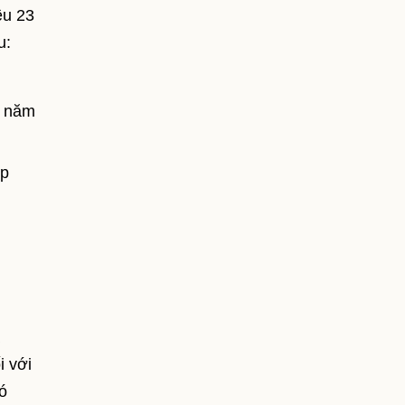
ều 23
u:
2 năm
ợp
i với
ó