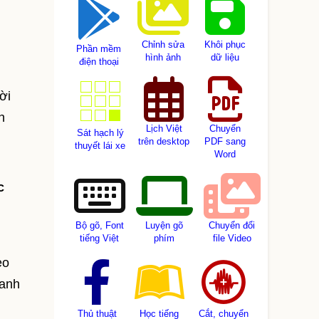
Chỉnh sửa
Khôi phục
Phần mềm
hình ảnh
dữ liệu
điện thoại
ời
n
Lịch Việt
Chuyển
Sát hạch lý
trên desktop
PDF sang
thuyết lái xe
Word
c
Bộ gõ, Font
Luyện gõ
Chuyển đổi
tiếng Việt
phím
file Video
eo
danh
Thủ thuật
Học tiếng
Cắt, chuyển