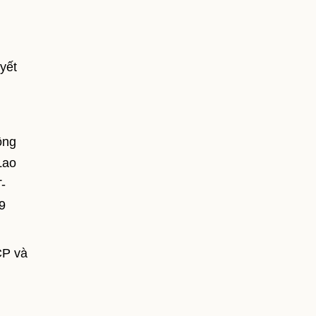
yết
ồng
Lao
-
9
CP và