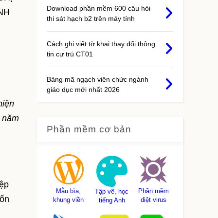
Download phần mềm 600 câu hỏi
NH
thi sát hạch b2 trên máy tính
Cách ghi viết tờ khai thay đổi thông
tin cư trú CT01
Bảng mã ngạch viên chức ngành
giáo dục mới nhất 2026
hiện
0 năm
Phần mềm cơ bản
iệp
Mẫu bìa,
Phần mềm
Tập vẽ, học
vốn
khung viền
diệt virus
tiếng Anh