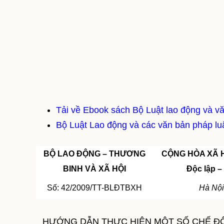
Tải về Ebook sách Bộ Luật lao động và v
Bộ Luật Lao động và các văn bản pháp luậ
BỘ LAO ĐỘNG – THƯƠNG
CỘNG HÒA XÃ H
BINH VÀ XÃ HỘI
Độc lập –
Số: 42/2009/TT-BLĐTBXH
Hà Nội
HƯỚNG DẪN THỰC HIỆN MỘT SỐ CHẾ ĐỘ