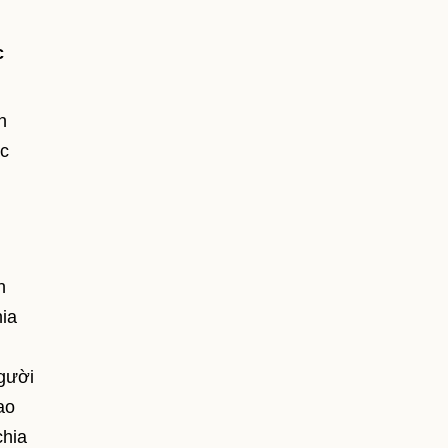
c
n
ác
n
hia
người
ao
chia