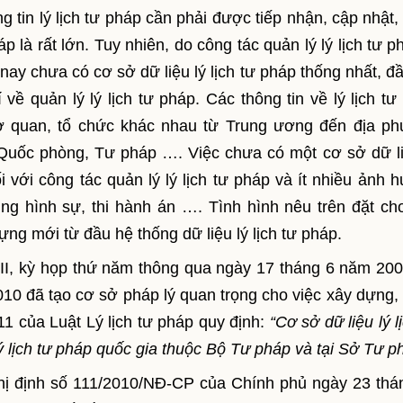
 tin lý lịch tư pháp cần phải được tiếp nhận, cập nhật, 
áp là rất lớn. Tuy nhiên, do công tác quản lý lý lịch tư 
ay chưa có cơ sở dữ liệu lý lịch tư pháp thống nhất, đầ
về quản lý lý lịch tư pháp. Các thông tin về lý lịch tư
cơ quan, tổ chức khác nhau từ Trung ương đến địa p
Quốc phòng, Tư pháp …. Việc chưa có một cơ sở dữ li
i với công tác quản lý lý lịch tư pháp và ít nhiều ảnh 
ụng hình sự, thi hành án …. Tình hình nêu trên đặt ch
ựng mới từ đầu hệ thống dữ liệu lý lịch tư pháp.
XII, kỳ họp thứ năm thông qua ngày 17 tháng 6 năm 200
010 đã tạo cơ sở pháp lý quan trọng cho việc xây dựng,
 11 của Luật Lý lịch tư pháp quy định:
“Cơ sở dữ liệu lý l
 lịch tư pháp quốc gia thuộc Bộ Tư pháp và tại Sở Tư p
ghị định số 111/2010/NĐ-CP của Chính phủ ngày 23 thá