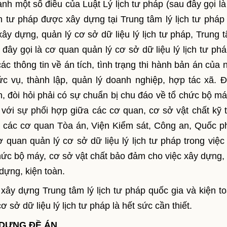
nh một số điều của Luật Lý lịch tư pháp (sau đây gọi là
ch tư pháp được xây dựng tại Trung tâm lý lịch tư pháp
ây dựng, quản lý cơ sở dữ liệu lý lịch tư pháp, Trung t
đây gọi là cơ quan quản lý cơ sở dữ liệu lý lịch tư phá
ác thông tin về án tích, tình trạng thi hành bản án của 
c vụ, thành lập, quản lý doanh nghiệp, hợp tác xã. Đ
, đòi hỏi phải có sự chuẩn bị chu đáo về tổ chức bộ má
 với sự phối hợp giữa các cơ quan, cơ sở vật chất kỹ t
a các cơ quan Tòa án, Viện Kiểm sát, Công an, Quốc p
 quan quản lý cơ sở dữ liệu lý lịch tư pháp trong việc
ổ chức bộ máy, cơ sở vật chất bảo đảm cho việc xây dựng,
dựng, kiện toàn.
xây dựng Trung tâm lý lịch tư pháp quốc gia và kiện to
sở dữ liệu lý lịch tư pháp là hết sức cần thiết.
Y DỰNG ĐỀ ÁN