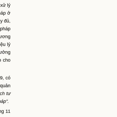
xử lý
pháp ở
y đủ,
 pháp
hương
ệu lý
hưởng
o cho
9, có
 quản
ịch tư
háp”.
ng 11