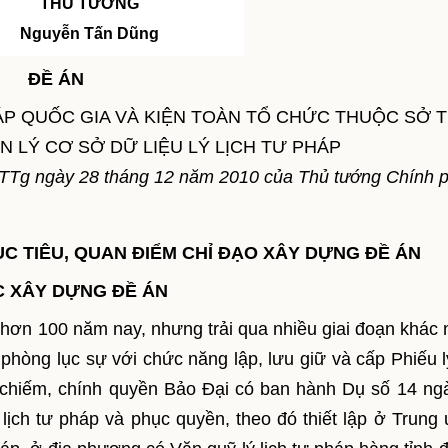
THỦ TƯỚNG
Nguyễn Tấn Dũng
ĐỀ ÁN
ÁP QUỐC GIA VÀ KIỆN TOÀN TỔ CHỨC THUỘC SỞ 
 LÝ CƠ SỞ DỮ LIỆU LÝ LỊCH TƯ PHÁP
TTg ngày 28 tháng 12 năm 2010 của Thủ tướng Chính 
ỤC TIÊU, QUAN ĐIỂM CHỈ ĐẠO XÂY DỰNG ĐỀ ÁN
ỆC XÂY DỰNG ĐỀ ÁN
ử hơn 100 năm nay, nhưng trải qua nhiều giai đoạn khác 
hòng lục sự với chức năng lập, lưu giữ và cấp Phiếu lý
 chiếm, chính quyền Bảo Đại có ban hành Dụ số 14 ng
 lịch tư pháp và phục quyền, theo đó thiết lập ở Trung