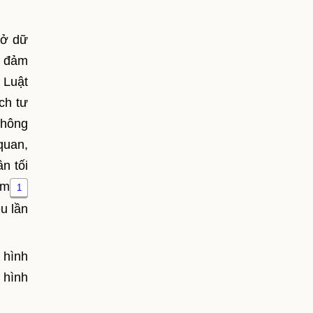
sở dữ
ấm đảm
 Luật
ịch tư
thông
 quan,
n tối
ẩm
1
u lần
 hình
 hình