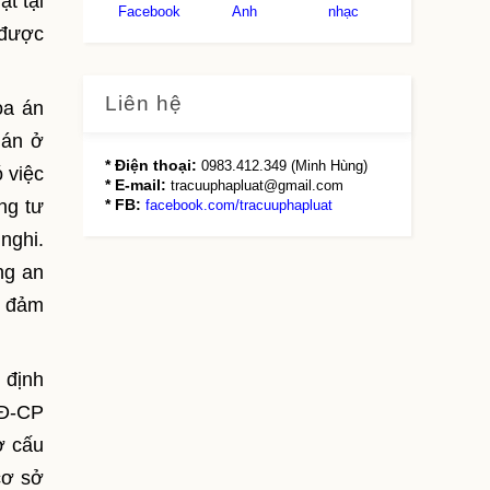
t tại
Facebook
Anh
nhạc
 được
Liên hệ
òa án
hán ở
* Điện thoại:
0983.412.349 (Minh Hùng)
 việc
* E-mail:
tracuuphapluat@gmail.com
ng tư
* FB:
facebook.com/tracuuphapluat
nghi.
ng an
n đảm
 định
NĐ-CP
ơ cấu
cơ sở