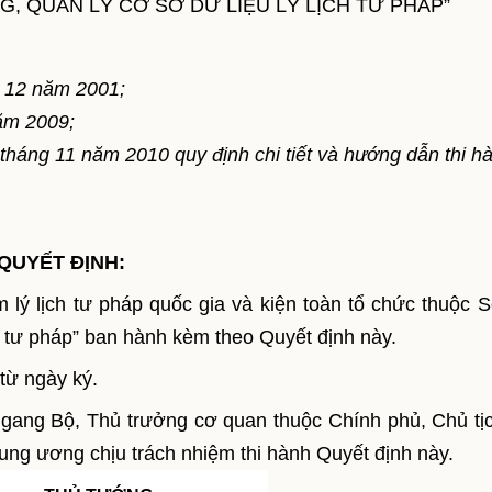
, QUẢN LÝ CƠ SỞ DỮ LIỆU LÝ LỊCH TƯ PHÁP”
g 12 năm 2001;
năm 2009;
háng 11 năm 2010 quy định chi tiết và hướng dẫn thi h
QUYẾT ĐỊNH:
lý lịch tư pháp quốc gia và kiện toàn tổ chức thuộc 
ch tư pháp” ban hành kèm theo Quyết định này.
từ ngày ký.
gang Bộ, Thủ trưởng cơ quan thuộc Chính phủ, Chủ tị
rung ương chịu trách nhiệm thi hành Quyết định này.