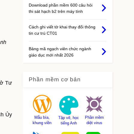
Download phần mềm 600 câu hỏi
thi sát hạch b2 trên máy tính
Cách ghi viết tờ khai thay đổi thông
tin cư trú CT01
ành
Bảng mã ngạch viên chức ngành
giáo dục mới nhất 2026
Phần mềm cơ bản
Sở Tư
ch Ủy
Mẫu bìa,
Phần mềm
Tập vẽ, học
khung viền
diệt virus
tiếng Anh