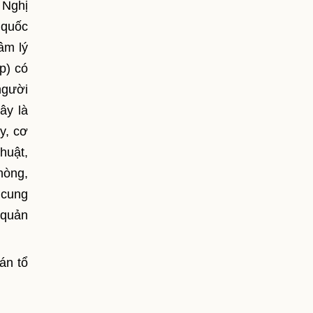
 Nghị
 quốc
âm lý
p) có
người
ây là
y, cơ
huật,
hòng,
 cung
 quản
án tổ