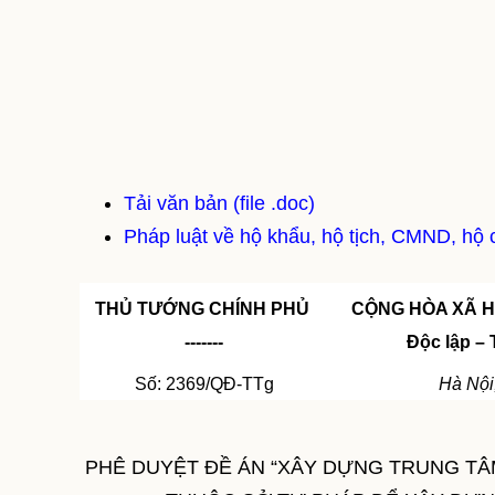
Tải văn bản (file .doc)
Pháp luật về hộ khẩu, hộ tịch, CMND, hộ c
THỦ TƯỚNG CHÍNH PHỦ
CỘNG HÒA XÃ H
-------
Độc lập –
Số: 2369/QĐ-TTg
Hà Nội
PHÊ DUYỆT ĐỀ ÁN “XÂY DỰNG TRUNG TÂM