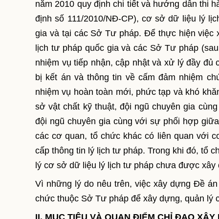
năm 2010 quy định chi tiết và hướng dẫn thi hà
định số 111/2010/NĐ-CP), cơ sở dữ liệu lý lị
gia và tại các Sở Tư pháp. Để thực hiện việc x
lịch tư pháp quốc gia và các Sở Tư pháp (sau 
nhiệm vụ tiếp nhận, cập nhật và xử lý đầy đủ c
bị kết án và thông tin về cấm đảm nhiệm chứ
nhiệm vụ hoàn toàn mới, phức tạp và khó khăn
sở vật chất kỹ thuật, đội ngũ chuyên gia cùng
đội ngũ chuyên gia cùng với sự phối hợp giữ
các cơ quan, tổ chức khác có liên quan với cơ
cấp thông tin lý lịch tư pháp. Trong khi đó, t
lý cơ sở dữ liệu lý lịch tư pháp chưa được xây 
Vì những lý do nêu trên, việc xây dựng Đề án 
chức thuộc Sở Tư pháp để xây dựng, quản lý cơ 
II. MỤC TIÊU VÀ QUAN ĐIỂM CHỈ ĐẠO XÂ