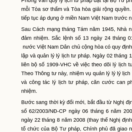
Phòng Văn quỹ lý lịch tư pháp đặt tại Bộ Tư ph
mỗi Tòa sơ thẩm và Tòa hòa giải rộng quyền. 
tiếp tục áp dụng ở miền Nam Việt Nam trước 
Sau Cách mạng tháng Tám năm 1945, Nhà nước
đảm nhiệm. Sắc lệnh số 13 ngày 24 tháng 
nước Việt Nam Dân chủ cộng hòa có quy định c
lập và quản lý lý lịch tư pháp. Ngày 02 thá
liên bộ số 1909-VHC về việc theo dõi lý lịch 
Theo Thông tư này, nhiệm vụ quản lý lý lý l
và công tác lý lịch tư pháp, căn cước can
nhiệm.
Bước sang thời kỳ đổi mới, bắt đầu từ Nghị đị
số 62/2003/NĐ-CP ngày 06 tháng 6 năm 2003
ngày 22 tháng 8 năm 2008 (thay thế Nghị địn
tổ chức của Bộ Tư pháp, Chính phủ đã giao n