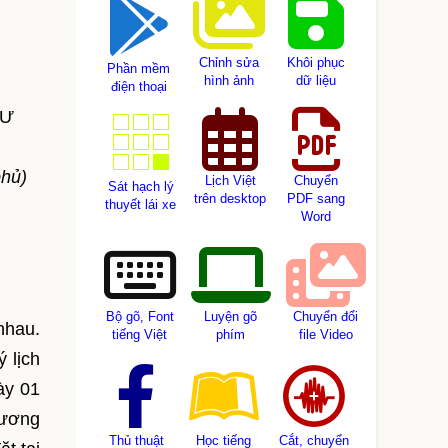
Chỉnh sửa
Khôi phục
Phần mềm
hình ảnh
dữ liệu
điện thoại
TƯ
phủ)
Lịch Việt
Chuyển
Sát hạch lý
trên desktop
PDF sang
thuyết lái xe
Word
Bộ gõ, Font
Luyện gõ
Chuyển đổi
nhau.
tiếng Việt
phím
file Video
 lịch
ày 01
 ương
Thủ thuật
Học tiếng
Cắt, chuyển