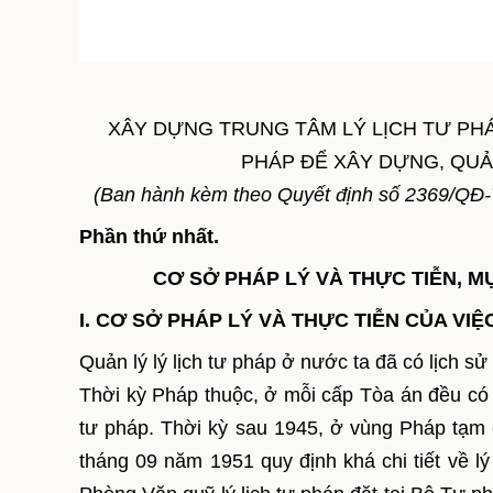
XÂY DỰNG TRUNG TÂM LÝ LỊCH TƯ PH
PHÁP ĐỂ XÂY DỰNG, QUẢN
(Ban hành kèm theo Quyết định số 2369/QĐ-
Phần thứ nhất.
CƠ SỞ PHÁP LÝ VÀ THỰC TIỄN, M
I. CƠ SỞ PHÁP LÝ VÀ THỰC TIỄN CỦA VI
Quản lý lý lịch tư pháp ở nước ta đã có lịch s
Thời kỳ Pháp thuộc, ở mỗi cấp Tòa án đều có p
tư pháp. Thời kỳ sau 1945, ở vùng Pháp tạm
tháng 09 năm 1951 quy định khá chi tiết về lý