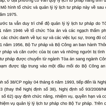
áp, ở địa phương có Văn quỹ lý lịch tư pháp hàng tỉnh đặ
Mô hình tổ chức và quản lý lý lịch tư pháp này về sau
năm 1975.
 ta vẫn duy trì chế độ quản lý lý lịch tư pháp do T
01 năm 1946 về tổ chức Tòa án và các ngạch thẩm p
ác chức danh về lục sự và các việc lục sự, trong đó có
ng 11 năm 1956, Bộ Tư pháp và Bộ Công an ban hành Thô
tư pháp và căn cước của bị can và những người bị tình 
ịch tư pháp được chuyển từ ngành Tòa án sang ngành Cô
 phạm được tập trung vào một đầu mối do Bộ Công a
nh số 38/CP ngày 04 tháng 6 năm 1993, tiếp đến là Nghị
 (thay thế Nghị định số 38), Nghị định số 93/2008/
h số 62) quy định chức năng, nhiệm vụ, quyền hạn và c
hiệm vụ quản lý lý lịch tư pháp cho Bộ Tư pháp. Trên 