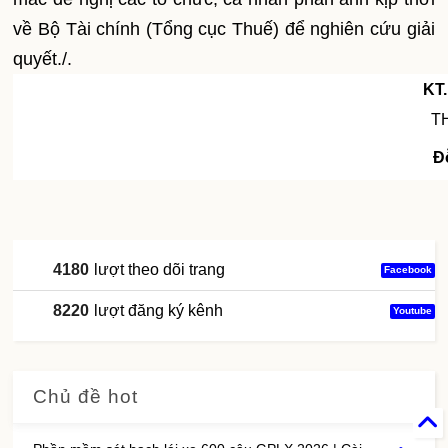
về Bộ Tài chính (Tổng cục Thuế) để nghiên cứu giải
quyết./.
KT
T
Đ
4180
lượt theo dõi trang
Facebook
8220
lượt đăng ký kênh
Youtube
Chủ đề hot