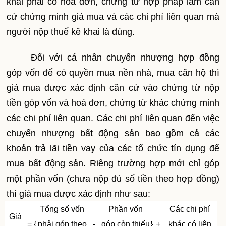
khai phải có hoá đơn, chứng từ hợp pháp làm căn
cứ chứng minh giá mua và các chi phí liên quan mà
người nộp thuế kê khai là đúng.
Đối với cá nhân chuyển nhượng hợp đồng
góp vốn để có quyền mua nền nhà, mua căn hộ thì
giá mua được xác định căn cứ vào chứng từ nộp
tiền góp vốn và hoá đơn, chứng từ khác chứng minh
các chi phí liên quan. Các chi phí liên quan đến việc
chuyển nhượng bất động sản bao gồm cả các
khoản trả lãi tiền vay của các tổ chức tín dụng để
mua bất động sản. Riêng trường hợp mới chỉ góp
một phần vốn (chưa nộp đủ số tiền theo hợp đồng)
thì giá mua được xác định như sau:
Tổng số vốn
Phần vốn
Các chi phí
Giá
=
{
phải góp theo
-
góp còn thiếu
}
+
khác có liên