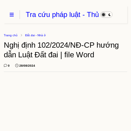
Tra cứu pháp luật - Thủ
Tục Hành Chính - Thủ
thuật phần mềm
Trang chủ
Đất đai - Nhà ở
Nghị định 102/2024/NĐ-CP hướng
dẫn Luật Đất đai | file Word
0
28/08/2024