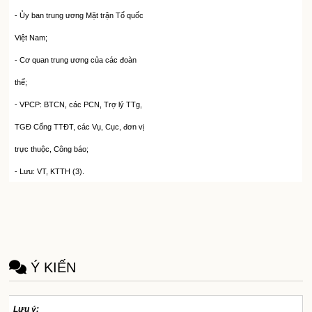
-
Ủy ban trung ương Mặt
tr
ận Tổ quốc
Việt Nam;
-
Cơ quan trung ương của các đoàn
thể;
-
VPCP: BTCN, các PCN, Trợ lý TTg,
TGĐ
C
ổng TTĐT, các Vụ, Cục, đơn vị
trực thuộc, Công báo;
-
Lưu: VT, KTTH (3).
Ý KIẾN
Lưu ý: