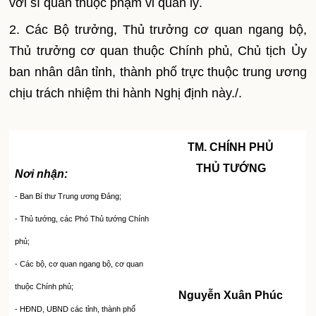
với sĩ quan thuộc phạm vi quản lý.
2.
Các Bộ trưởng, Thủ trưởng cơ quan ngang bộ,
Thủ trưởng cơ quan thuộc Chính phủ, Chủ tịch Ủy
ban nhân dân tỉnh, thành phố trực thuộc tr
u
ng ương
chịu trách nhiệm thi hành Nghị định này./.
TM. CHÍNH PHỦ
THỦ TƯỚNG
Nơi nhận:
-
Ban Bí thư Trung ương Đảng;
-
Thủ tướng, các Phó Thủ tướng Chính
phủ;
-
Các bộ, cơ quan ngang bộ, cơ quan
thuộc Chính phủ;
Nguyễn Xuân Phúc
-
HĐND, UBND các t
ỉ
nh, thành phố