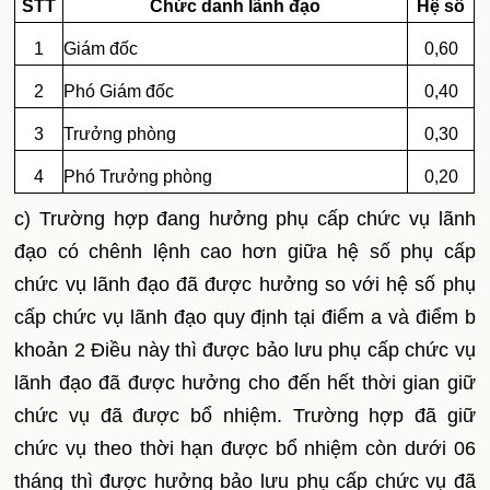
STT
Chức danh lãnh đạo
Hệ số
1
Giám đ
ố
c
0,60
2
Phó Giám đ
ố
c
0,40
3
Trưởng phòng
0,30
4
Phó Trưởng phòng
0,20
c)
Trường hợp đang hưởng phụ cấp chức vụ lãnh
đạo có chênh lệnh cao hơn giữa hệ s
ố
phụ cấp
chức vụ lãnh đạo đã được hưởng so với hệ số phụ
cấp chức vụ lãnh đạo quy định tại điểm a và điểm b
khoản 2 Điều này thì được bảo lưu phụ cấp chức vụ
lãnh đạo đã được hưởng cho đ
ế
n h
ế
t thời gian giữ
chức vụ đã được bổ nhiệm. Trường hợp đã giữ
chức vụ theo thời hạn được bổ nhiệm còn dưới 06
tháng thì được hưởng bảo lưu phụ cấp chức vụ đã