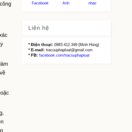
 công
Facebook
Anh
nhạc
Liên hệ
 xác
ây
* Điện thoại:
0983.412.349 (Minh Hùng)
* E-mail:
tracuuphapluat@gmail.com
* FB:
facebook.com/tracuuphapluat
 làm
 về
hoặc
g,
ên
ng