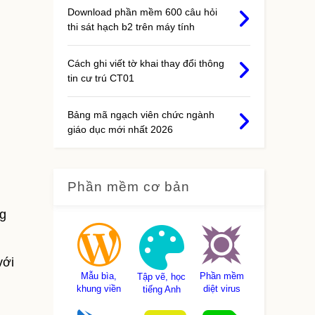
Download phần mềm 600 câu hỏi
thi sát hạch b2 trên máy tính
Cách ghi viết tờ khai thay đổi thông
tin cư trú CT01
Bảng mã ngạch viên chức ngành
giáo dục mới nhất 2026
Phần mềm cơ bản
ng
với
Mẫu bìa,
Phần mềm
Tập vẽ, học
khung viền
diệt virus
tiếng Anh