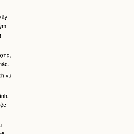
xây
iệm
g
ượng,
hác.
ch vụ
ình,
iệc
u