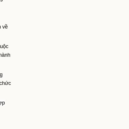
,
h về
huộc
thành
ng
 chức
ợp