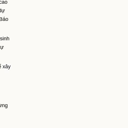
 cao
 dự
 Báo
 sinh
tự
để
xây
từng