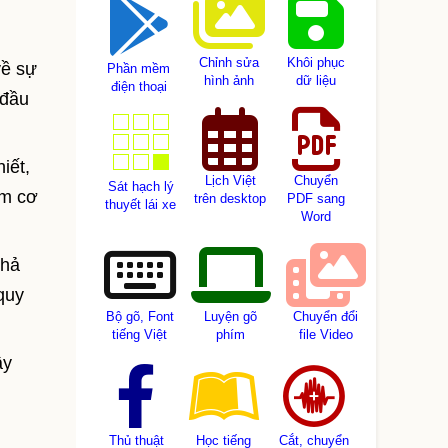
Chỉnh sửa
Khôi phục
về sự
Phần mềm
hình ảnh
dữ liệu
điện thoại
 đầu
iết,
Lịch Việt
Chuyển
Sát hạch lý
àm cơ
trên desktop
PDF sang
thuyết lái xe
Word
khả
quy
Bộ gõ, Font
Luyện gõ
Chuyển đổi
tiếng Việt
phím
file Video
ây
Thủ thuật
Học tiếng
Cắt, chuyển