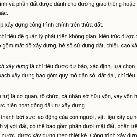
rình và phần đất được dành cho đường giao thông hoặc
hác.
p xây dựng công trình chính
trên
thửa đất.
chỉ tiêu để quản lý phát triển không gian, kiến trúc được
o gồm mật độ xây dựng, hệ số sử dụng đất, chiều cao x
ạch
xây dựng
là chỉ tiêu được dự báo, xác định, lựa chọn
hoạch
xây dựng
bao gồm quy mô dân số, đất đai, chỉ tiêu
u tư) là cơ quan, tổ chức, cá nhân sở hữu vốn, vay vốn 
hực hiện hoạt động đầu tư xây dựng.
thành bởi sức lao động của con người, vật liệu xây dựn
ịnh vị với đất, có thể bao gồm phần dưới mặt đất, phần tr
 nước, được xây dựng theo thiết kế. Công trình xây dự