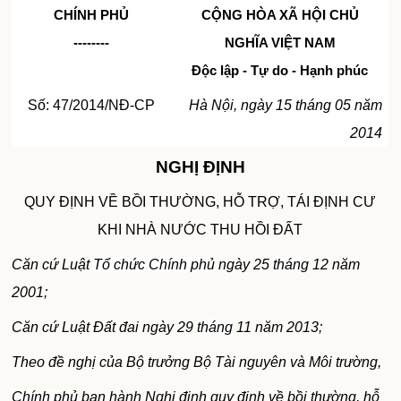
CHÍNH PHỦ
CỘNG HÒA XÃ HỘI CHỦ
--------
NGHĨA VIỆT
NAM
Độc lập - Tự do - Hạnh phúc
Số: 47/2014/NĐ-CP
Hà Nội, ngày 15 tháng 05 năm
2014
NGHỊ ĐỊNH
QUY ĐỊNH VỀ BỒI THƯỜNG, HỖ TRỢ, TÁI ĐỊNH CƯ
KHI NHÀ NƯỚC THU HỒI ĐẤT
Căn cứ Luật
Tổ chức
Chính phủ
ngày 25
tháng
12 năm
2001;
Căn cứ Luật Đất đai ngày 29
tháng
11 năm 2013;
Theo đề nghị của Bộ trưởng Bộ Tài nguyên và Môi trường,
Chính phủ
ban hành Nghị định quy định về bồi thường, hỗ