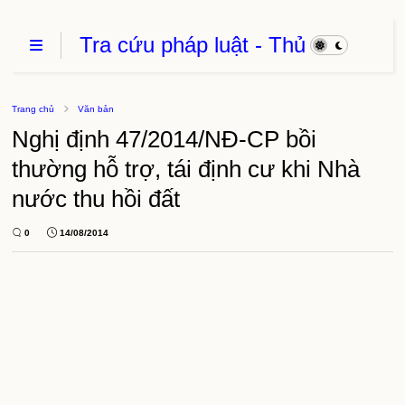
Tra cứu pháp luật - Thủ
Tục Hành Chính - Thủ
thuật phần mềm
Trang chủ
Văn bản
Nghị định 47/2014/NĐ-CP bồi
thường hỗ trợ, tái định cư khi Nhà
nước thu hồi đất
0
14/08/2014