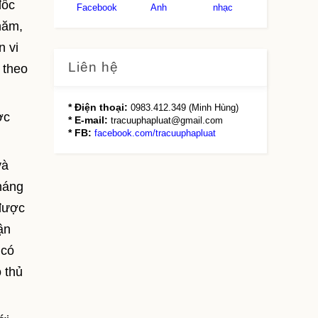
đốc
Facebook
Anh
nhạc
năm,
n vi
Liên hệ
 theo
* Điện thoại:
0983.412.349 (Minh Hùng)
ợc
* E-mail:
tracuuphapluat@gmail.com
* FB:
facebook.com/tracuuphapluat
và
háng
 được
ận
 có
 thủ