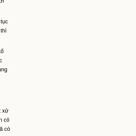
ới
 tục
thì
tố
c
ụng
t xử
h có
đã có