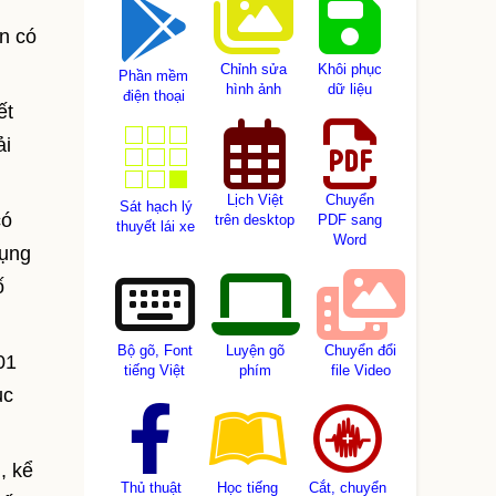
án có
Chỉnh sửa
Khôi phục
Phần mềm
hình ảnh
dữ liệu
điện thoại
ết
ải
Lịch Việt
Chuyển
Sát hạch lý
có
trên desktop
PDF sang
thuyết lái xe
Word
tụng
ố
Bộ gõ, Font
Luyện gõ
Chuyển đổi
01
tiếng Việt
phím
file Video
ục
, kể
Thủ thuật
Học tiếng
Cắt, chuyển