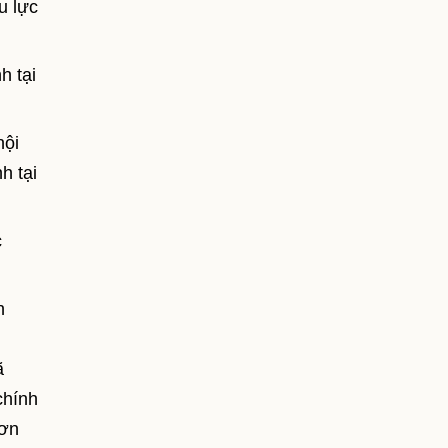
u lực
h tại
nội
h tại
c
h
ã
chính
đơn