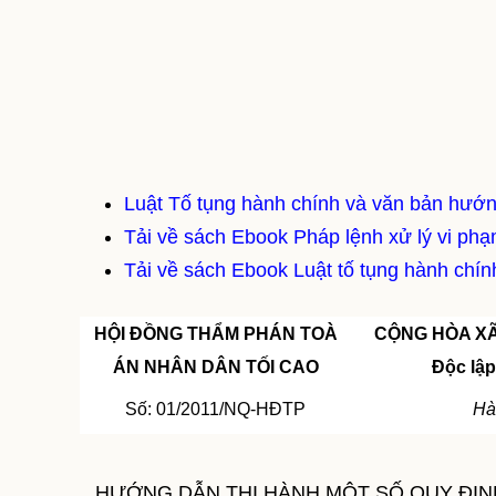
Luật Tố tụng hành chính và văn bản hướn
Tải về sách Ebook Pháp lệnh xử lý vi phạ
Tải về sách Ebook Luật tố tụng hành chí
HỘI ĐỒNG THẨM PHÁN TOÀ
CỘNG HÒA XÃ
ÁN NHÂN DÂN TỐI CAO
Độc lập
Số: 01/2011/NQ-HĐTP
Hà
HƯỚNG DẪN THI HÀNH MỘT SỐ QUY ĐỊNH 