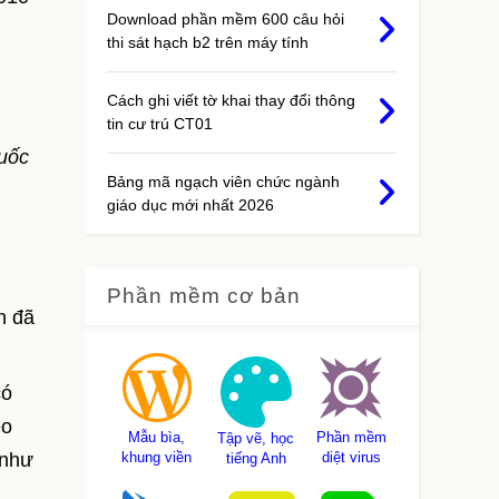
Download phần mềm 600 câu hỏi
thi sát hạch b2 trên máy tính
Cách ghi viết tờ khai thay đổi thông
tin cư trú CT01
Quốc
Bảng mã ngạch viên chức ngành
giáo dục mới nhất 2026
Phần mềm cơ bản
n đã
có
eo
Mẫu bìa,
Phần mềm
Tập vẽ, học
 như
khung viền
diệt virus
tiếng Anh