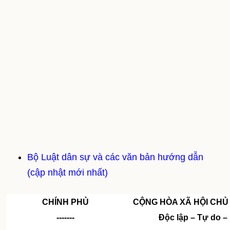
Bộ Luật dân sự và các văn bản hướng dẫn
(cập nhật mới nhất)
CHÍNH PHỦ
CỘNG HÒA XÃ HỘI CHỦ
-------
Độc lập – Tự do 