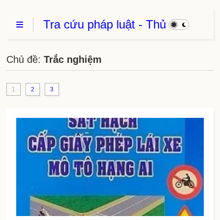
Tra cứu pháp luật - Thủ
Tục Hành Chính - Thủ
thuật phần mềm
Chủ đề:
Trắc nghiệm
1
2
3