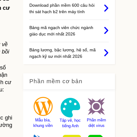
Download phần mềm 600 câu hỏi
h cư
thi sát hạch b2 trên máy tính
Bảng mã ngạch viên chức ngành
giáo dục mới nhất 2026
 về
Bảng lương, bậc lương, hệ số, mã
 bồi
ngạch kỹ sư mới nhất 2026
 số
hận
Phần mềm cơ bản
nh cư
u:
c ghi
Mẫu bìa,
Phần mềm
Tập vẽ, học
rường
khung viền
diệt virus
tiếng Anh