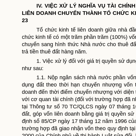
IV. VIỆC XỬ LÝ NGHĨA VỤ TÀI CH
LIÊN DOANH CHUYỂN THÀNH TỔ CHỨC KI
23
Tổ chức kinh tế liên doanh giữa nhà đ
chức kinh tế có một trăm phần trăm (100%) vốn
chuyển sang hình thức Nhà nước cho thuê đất
trả tiền thuê đất hàng năm.
1. Việc xử lý đối với giá trị quyền sử d
như sau:
1.1. Nộp ngân sách nhà nước phần vốn
dụng đất theo thời hạn chuyển nhượng vốn t
doanh đến thời điểm chuyển nhượng với diện 
với cơ quan tài chính (đối với trường hợp đã 
tại Thông tư số 70 TC/QLCS ngày 07 tháng 1
đất, góp vốn liên doanh bằng giá trị quyền sử
định số 85/CP ngày 17 tháng 12 năm 1996 của
trường hợp đã giao nhận vốn theo quy định t
2000 của Chính phủ về thi hành Luật sửa đổi,