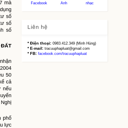
07 mà
Facebook
Anh
nhạc
 dụng
tư số
tư số
Liên hệ
nh số
* Điện thoại:
0983.412.349 (Minh Hùng)
 ĐẤT
* E-mail:
tracuuphapluat@gmail.com
* FB:
facebook.com/tracuuphapluat
 nhận
 2004
ều 50
kể cả
y nếu
huyển
 Nghị
h phố
u lực