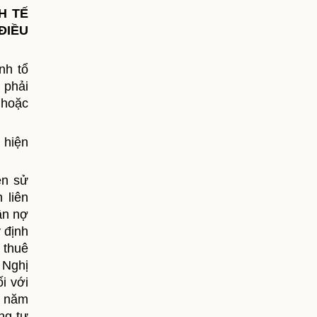
H TẾ
ĐIỀU
nh tổ
 phải
 hoặc
 hiện
ền sử
 liên
ận nợ
 định
 thuê
 Nghị
i với
2 năm
ng tư