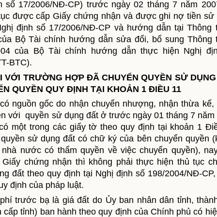
ịnh số 17/2006/NĐ-CP) trước ngày 02 tháng 7 năm 20
tục được cấp Giấy chứng nhận và được ghi nợ tiền sử
 Nghị định số 17/2006/NĐ-CP và hướng dẫn tại Thông 
ủa Bộ Tài chính hướng dẫn sửa đổi, bổ sung Thông 
04 của Bộ Tài chính hướng dẫn thực hiện Nghị đị
TT-BTC).
 ĐỐI VỚI TRƯỜNG HỢP ĐÃ CHUYỂN QUYỀN SỬ DỤNG
 QUYỀN QUY ĐỊNH TẠI KHOẢN 1 ĐIỀU 11
t có nguồn gốc do nhận chuyển nhượng, nhận thừa kế,
iền với quyền sử dụng đất ở trước ngày 01 tháng 7 năm
 một trong các giấy tờ theo quy định tại khoản 1 Đi
n quyền sử dụng đất có chữ ký của bên chuyển quyền (
 nhà nước có thẩm quyền về việc chuyển quyền), na
iấy chứng nhận thì không phải thực hiện thủ tục c
ng đất theo quy định tại Nghị định số 198/2004/NĐ-CP,
uy định của pháp luật.
ệ phí trước bạ
là giá đất do
Ủy ban nhân dân tỉnh, thàn
 cấp tỉnh)
ban hành theo qu
y
định của Chính phủ
có hiệ