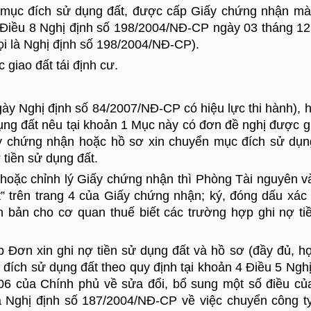
mục đích sử dụng đất,
được cấp
Giấy chứng nhận mà
6, Điều 8 Nghị định số 198/2004/NĐ-CP ngày 03 tháng 1
ọi là Nghị định số 198/2004/NĐ-CP).
 giao đất tái định cư
.
ày Nghị định số 84/2007/NĐ-CP có hiệu lực thi hành), 
dụng đất
nêu tại khoản 1 Mục này có đơn đề nghị được g
ấy chứng nhận hoặc h
ồ sơ xin chuyển mục đích sử dụn
 tiền sử dụng đất.
hoặc chỉnh lý Giấy chứng nhận thì Phòng Tài nguyên v
t” trên trang 4 của Giấy chứng nhận; ký, đóng dấu xác
n bản cho cơ quan thuế biết các trường hợp ghi nợ ti
 Đơn xin ghi nợ tiền sử dụng đất và hồ sơ (đầy đủ, hợ
đích sử dụng đất theo quy định tại khoản 4 Điều 5 Nghị
6 của Chính phủ về sửa đổi, bổ sung một số điều củ
à Nghị định số 187/2004/NĐ-CP về việc chuyển công t