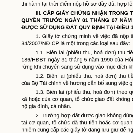
thi hành
tại thời điểm nộp hồ sơ
đầy đủ,
hợp lệ
III
.
CẤP GIẤY CHỨNG NHẬN TRONG 
QUYỀN TRƯỚC NGÀY 01 THÁNG 07 NĂM 
ĐƯỢC SỬ DỤNG ĐẤT
QUY ĐỊNH TẠI ĐIỀU 
1. Giấy tờ chứng minh về việc đã nộp t
84/2007/NĐ-CP là một trong các loại sau đây:
1.1. Biên lai (phiếu thu, hoá đơn) thu 
186/HĐBT ngày 31 tháng 5 năm 1990 của Hội đ
rừng khi chuyển sang sử dụng vào mục đích k
1.2. Biên lai (phiếu thu, hoá đơn) thu
của Bộ Tài chính về hướng dẫn bổ sung việc g
1.3. Biên lai (phiếu thu, hoá đơn) theo
xã hoặc của cơ quan, tổ chức giao đất không
hộ gia đình, cá nhân.
2. Trường hợp đất được giao không đúng
tại cơ quan
, tổ chức đã thu tiền hoặc cơ qua
nhiệm cung cấp các giấy tờ đang lưu giữ để
ng