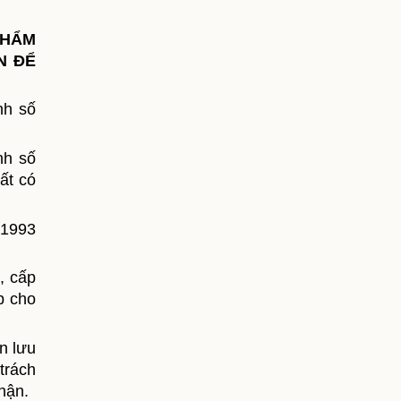
THẨM
N ĐỂ
nh số
nh số
ất có
 1993
, cấp
p cho
n lưu
trách
nhận
.