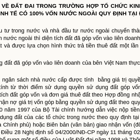
ÍNH VỀ ĐẤT ĐAI TRONG TRƯỜNG HỢP TỔ CHỨC KIN
NH TẾ CÓ 100% VỐN NƯỚC NGOÀI QUY ĐỊNH TẠI 
ầu tư trong nước và nhà đầu tư nước ngoài chuyển thà
 nước ngoài thì diện tích đất đã góp vốn vào liên doanh
 và được lựa chọn hình thức trả tiền thuê đất một lần
ụng đất đã góp vốn vào liên doanh của bên Việt Nam thực
 ngân sách nhà nước cấp được tính bằng giá trị quy
ính từ thời điểm sử dụng quyền sử dụng đất góp vốn
tích đất góp vốn và đơn giá thuê đất theo Hợp đồng nh
nhận nợ giá trị vốn góp bằng quyền sử dụng đất theo quy
0 năm 1997 của Bộ Tài chính hướng dẫn việc nộp tiền
 dụng đất của các tổ chức trong nước theo quy định tại
 Chính phủ) hoặc Biên bản (văn bản) giao nhận vốn (đố
ại Điều 28 Nghị định số 04/2000/NĐ-CP ngày 11 tháng 0
 bổ sung một số điều của Luật Đất đai năm 1998 và Thô