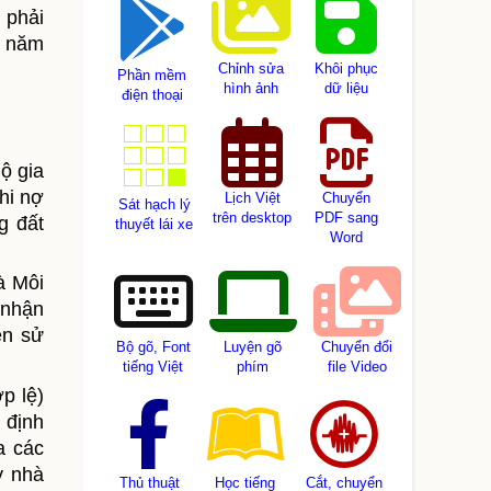
 phải
2 năm
Chỉnh sửa
Khôi phục
Phần mềm
hình ảnh
dữ liệu
điện thoại
h
ộ gia
hi nợ
Lịch Việt
Chuyển
Sát hạch lý
trên desktop
PDF sang
g đất
thuyết lái xe
Word
à Môi
 nhận
ền sử
Bộ gõ, Font
Luyện gõ
Chuyển đổi
tiếng Việt
phím
file Video
p lệ)
 định
a các
y nhà
Thủ thuật
Học tiếng
Cắt, chuyển