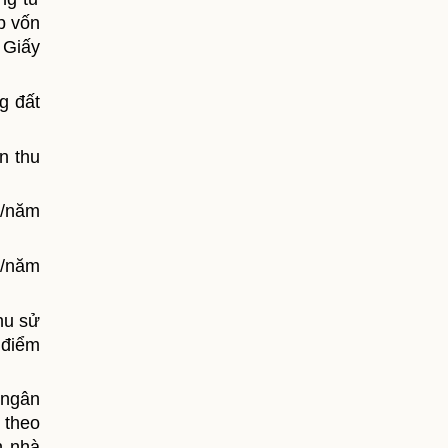
p vốn
 Giấy
g đất
n thu
%/năm
%/năm
hu sử
 điểm
 ngân
 theo
n nhà