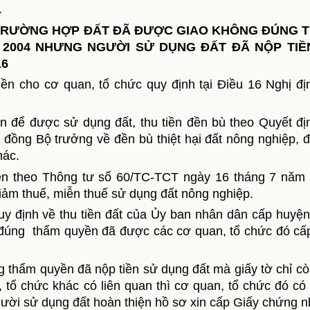
.
TRƯỜNG HỢP ĐẤT ĐÃ ĐƯỢC GIAO KHÔNG ĐÚNG 
2004 NHƯNG NGƯỜI SỬ DỤNG ĐẤT ĐÃ NỘP TIỀ
16
iền cho cơ quan, tổ chức quy định tại Điều 16 Nghị đị
tiền để được sử dụng đất, thu tiền đền bù theo Quyết đị
ồng Bộ trưởng về đền bù thiệt hại đất nông nghiệp, đ
hác.
 tiền theo Thông tư số 60/TC-TCT ngày 16 tháng 7 năm
iảm thuế, miễn thuế sử dụng đất nông nghiệp.
 quy định về thu tiền đất của Ủy ban nhân dân cấp huyện
 đúng thẩm quyền đã được các cơ quan, tổ chức đó cấ
 thẩm quyền đã nộp tiền sử dụng đất mà giấy tờ chỉ cò
n, tổ chức khác có liên quan
thì cơ quan
, tổ chức đó
có 
ười sử dụng đất
hoàn thiện hồ sơ
xin cấp Giấy chứng 