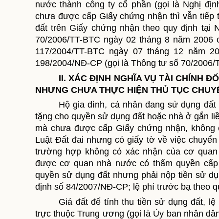
nước thành công ty cổ phần (gọi là Nghị đ
chưa được cấp Giấy chứng nhận thì vẫn tiếp 
đất trên Giấy chứng nhận theo quy định tại
70/2006/TT-BTC ngày 02 tháng 8 năm 2006 c
117/2004/TT-BTC ngày 07 tháng 12 năm 20
198/2004/NĐ-CP (gọi là Thông tư số 70/2006/
II. XÁC ĐỊNH NGHĨA VỤ TÀI CHÍNH
NHƯNG CHƯA THỰC HIỆN THỦ TỤC CHUYỂN
Hộ gia đình, cá nhân đang sử dụng đấ
tặng cho quyền sử dụng đất hoặc nhà ở gắn l
mà chưa được cấp Giấy chứng nhận, không có
Luật Đất đai nhưng có giấy tờ về việc chuyể
trường hợp không có xác nhận của cơ quan
được cơ quan nhà nước có thẩm quyền cấp G
quyền sử dụng đất nhưng phải nộp tiền sử dụ
định số 84/2007/NĐ-CP; lệ phí trước bạ theo q
Giá
đất để tính thu tiền sử dụng đất
, l
trực thuộc Trung ương (gọi là Ủy ban nhân dân