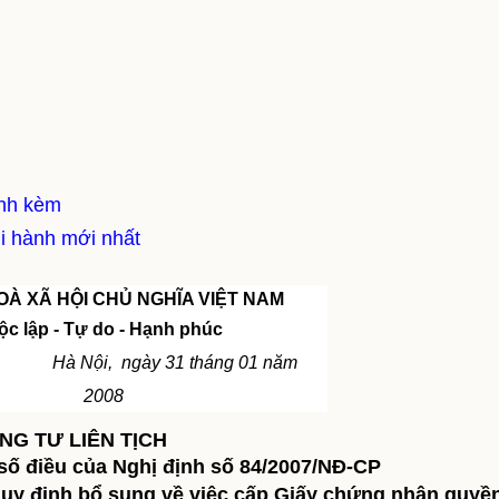
ính kèm
i hành mới nhất
À XÃ HỘI CHỦ NGHĨA VIỆT
NAM
ộc lập - Tự do - Hạnh phúc
Nội, ngày 31 tháng 01 năm
2008
NG TƯ LIÊN TỊCH
số điều của Nghị định số 84/2007/NĐ-CP
quy định bổ sung về việc cấp Giấy chứng nhận quyề