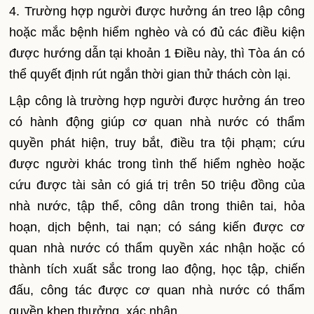
4. Trường hợp người được hưởng án treo lập công
hoặc mắc bệnh hi
ể
m nghèo và có đủ các điều kiện
được hướng dẫn tại khoản 1 Điều này, thì Tòa án có
thể quyết định rút ngắn thời gian thử thách còn lại.
Lập công là trường hợp người được hưởng án treo
có hành động giúp cơ quan nhà nước có thẩm
quyền phát hiện, truy bắt, điều tra tội phạm; cứu
được người khác trong tình
th
ế hi
ể
m nghèo hoặc
cứu được tài sản có giá trị trên 50
tr
iệu đồng của
nhà nước, tập th
ể
, công dân trong thiên tai, hỏa
hoạn, dịch bệnh, tai nạn; có sáng kiến được cơ
quan nhà nước có thẩm quyền xác nhận hoặc có
thành tích xuất sắc trong lao động, học tập, chiến
đấu, công tác được cơ quan nhà nước có thẩm
quyền khen thưởng, xác nhận.