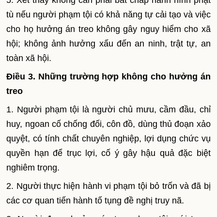
5. Xét thấy không cần phải bắt chấp hành hình phạt
tù nếu người phạm tội có khả năng tự cải tạo và việc
cho họ hưởng án treo không gây nguy hi
ể
m cho xã
hội; không ảnh hưởng xấu đến an ninh, trật tự, an
toàn xã hội.
Điều 3. Những trường hợp không cho hưởng án
treo
1. Người phạm tội là người chủ mưu, cầm đ
ầ
u, chỉ
huy, ngoan cố chống đối, côn đồ, dùng thủ đoạn xảo
quyệt, có tính chất chuyên nghiệp, lợi dụng chức vụ
quyền hạn để trục lợi, cố ý gây hậu quả đặc biệt
nghiêm trọng.
2. Người thực hiện hành vi phạm tội bỏ trốn và đã bị
các cơ quan tiến hành tố tụng đề nghị truy nã.