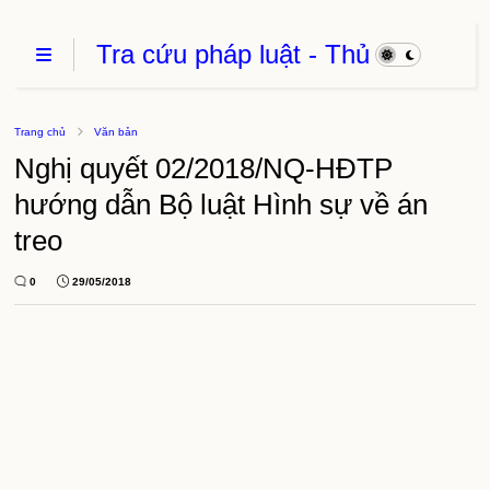
Tra cứu pháp luật - Thủ
Tục Hành Chính - Thủ
thuật phần mềm
Trang chủ
Văn bản
Nghị quyết 02/2018/NQ-HĐTP
hướng dẫn Bộ luật Hình sự về án
treo
0
29/05/2018