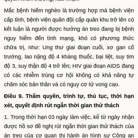
Mắc bệnh hiểm nghèo là trường hợp mà bệnh viện
cấp tỉnh, bệnh viện quân đội cấp quân khu trở lên có
kết luận là người được hưởng án treo đang bị bệnh
nguy hi
ể
m đến tính mạng, khó có phương thức
chữa trị, như:
U
ng thư giai đoạn cuối, xơ gan cổ
trướng, lao nặng độ 4 kháng thuốc, bại liệt, suy tim
độ 3, suy thận độ 4 trở lên; H
I
V giai đoạn AIDS đang
có các nhiễm trùng cơ hội không có khả năng tự
chăm sóc bản thân và có nguy cơ tử vong cao.
Điều 9. Thẩm quyền, trình tự, thủ tục, thời hạn
xét, quyết định rút ngắn thời gian thử thách
1. Trong thời hạn 03 ngày làm việc, kể từ ngày nhận
được hồ sơ đề nghị rút ng
ắ
n thời gian thử thách của
án treo của cơ quan thi hành án hình sự Công an