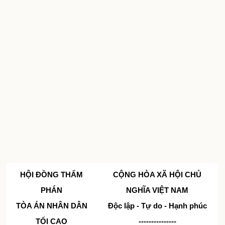
HỘI ĐỒNG THẨM
CỘNG HÒA XÃ HỘI CHỦ
PHÁN
NGHĨA VIỆT NAM
TÒA ÁN NHÂN DÂN
Độc lập - Tự do - Hạnh phúc
TỐI CAO
---------------