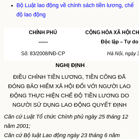
Bộ Luật lao động về chính sách tiền lương, chế
độ lao động
CHÍNH PHỦ
CỘNG HÒA XÃ HỘI CH
------
Độc lập – Tự d
Số: 83/2008/NĐ-CP
Hà Nội, ngày 
NGHỊ ĐỊNH
ĐIỀU CHỈNH TIỀN LƯƠNG, TIỀN CÔNG ĐÃ
ĐÓNG BẢO HIỂM XÃ HỘI ĐỐI VỚI NGƯỜI LAO
ĐỘNG THỰC HIỆN CHẾ ĐỘ TIỀN LƯƠNG DO
NGƯỜI SỬ DỤNG LAO ĐỘNG QUYẾT ĐỊNH
Căn cứ Luật Tổ chức Chính phủ ngày 25 tháng 12
năm 2001;
Căn cứ Bộ luật Lao động ngày 23 tháng 6 năm