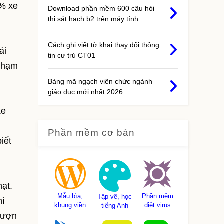
0% xe
Download phần mềm 600 câu hỏi
thi sát hạch b2 trên máy tính
Cách ghi viết tờ khai thay đổi thông
ải
tin cư trú CT01
 phạm
Bảng mã ngạch viên chức ngành
giáo dục mới nhất 2026
xe
Phần mềm cơ bản
iết
hạt.
Mẫu bìa,
Phần mềm
Tập vẽ, học
hì
khung viền
diệt virus
tiếng Anh
 mượn