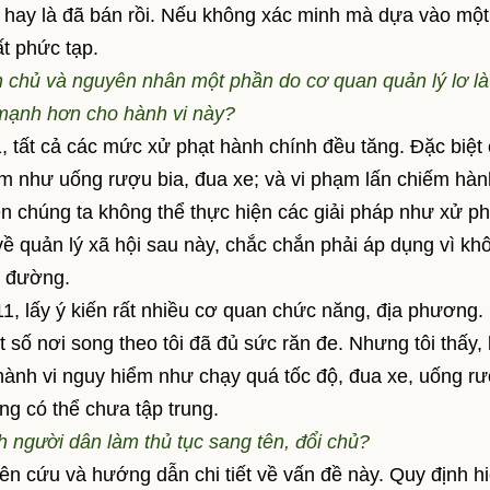
n hay là đã bán rồi. Nếu không xác minh mà dựa vào một
t phức tạp.
h chủ và nguyên nhân một phần do cơ quan quản lý lơ là
g mạnh hơn cho hành vi này?
 tất cả các mức xử phạt hành chính đều tăng. Đặc biệt 
m như uống rượu bia, đua xe; và vi phạm lấn chiếm hàn
iện chúng ta không thể thực hiện các giải pháp như xử ph
về quản lý xã hội sau này, chắc chắn phải áp dụng vì kh
g đường.
 lấy ý kiến rất nhiều cơ quan chức năng, địa phương.
ố nơi song theo tôi đã đủ sức răn đe. Nhưng tôi thấy, 
hành vi nguy hiểm như chạy quá tốc độ, đua xe, uống r
ng có thể chưa tập trung.
h người dân làm thủ tục sang tên, đổi chủ?
 cứu và hướng dẫn chi tiết về vấn đề này. Quy định h