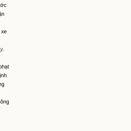
ước
ận
 xe
y,
phạt
ịnh
ng
công