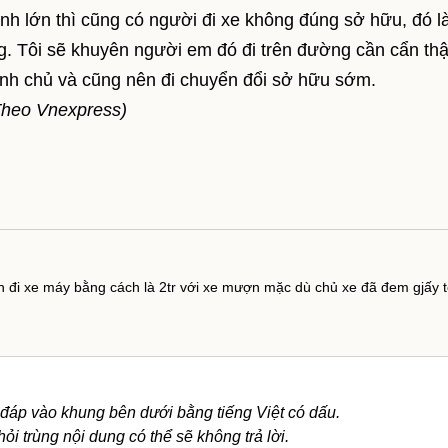
h lớn thì cũng có người đi xe không đúng sở hữu, đó l
 Tôi sẽ khuyên người em đó đi trên đường cần cẩn th
ính chủ và cũng nên đi chuyển đổi sở hữu sớm.
Theo Vnexpress)
n đi xe máy bằng cách là 2tr với xe mượn mặc dù chủ xe đã đem gjấy 
 đáp vào khung bên dưới bằng tiếng Việt có dấu.
ỏi trùng nội dung có thể sẽ không trả lời.