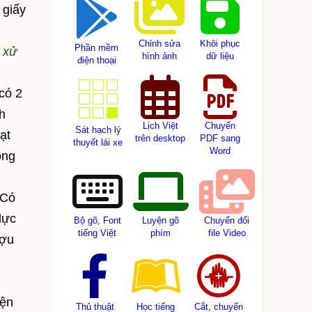
 giấy
Chỉnh sửa
Khôi phục
Phần mềm
 xử
hình ảnh
dữ liệu
điện thoại
có 2
h
Lịch Việt
Chuyển
Sát hạch lý
ạt
trên desktop
PDF sang
thuyết lái xe
Word
ông
 Có
lực
Bộ gõ, Font
Luyện gõ
Chuyển đổi
tiếng Việt
phím
file Video
ượu
iện
Thủ thuật
Học tiếng
Cắt, chuyển