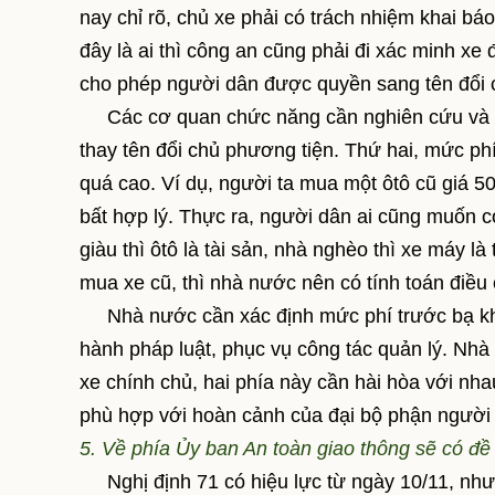
nay chỉ rõ, chủ xe phải có trách nhiệm khai b
đây là ai thì công an cũng phải đi xác minh xe
cho phép người dân được quyền sang tên đổi 
Các cơ quan chức năng cần nghiên cứu và đưa
thay tên đổi chủ phương tiện. Thứ hai, mức ph
quá cao. Ví dụ, người ta mua một ôtô cũ giá 500
bất hợp lý. Thực ra, người dân ai cũng muốn có
giàu thì ôtô là tài sản, nhà nghèo thì xe máy là
mua xe cũ, thì nhà nước nên có tính toán điều
Nhà nước cần xác định mức phí trước bạ khô
hành pháp luật, phục vụ công tác quản lý. Nh
xe chính chủ, hai phía này cần hài hòa với nha
phù hợp với hoàn cảnh của đại bộ phận người 
5. Về phía Ủy ban An toàn giao thông sẽ có đề
Nghị định 71 có hiệu lực từ ngày 10/11, nhưng