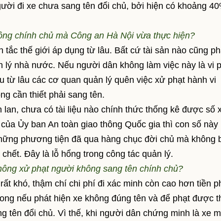
ười đi xe chưa sang tên đổi chủ, bởi hiện có khoảng 4
không chính chủ mà Công an Hà Nội vừa thực hiện?
ắc thế giới áp dụng từ lâu. Bất cứ tài sản nào cũng ph
uản lý nhà nước. Nếu người dân không làm việc này là vi
ều từ lâu các cơ quan quản lý quên việc xử phạt hành vi
g cần thiết phải sang tên.
lan, chưa có tài liệu nào chính thức thống kê được số 
c của Ủy ban An toàn giao thông Quốc gia thì con số này
những phương tiện đã qua hàng chục đời chủ mà không b
 chết. Đây là lỗ hổng trong công tác quản lý.
 không xử phạt người không sang tên chính chủ?
 khó, thậm chí chi phí đi xác minh còn cao hơn tiền p
ong nếu phát hiện xe không đúng tên và để phạt được t
g tên đổi chủ. Vì thế, khi người dân chứng minh là xe