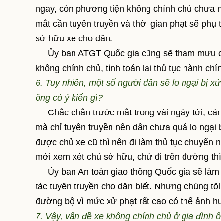
ngay, còn phương tiện không chính chủ chưa n
mắt cần tuyên truyền và thời gian phạt sẽ phụ
sở hữu xe cho dân.
Ủy ban ATGT Quốc gia cũng sẽ tham mưu cơ 
không chính chủ, tính toán lại thủ tục hành chí
6. Tuy nhiên, một số người dân sẽ lo ngại bị x
ông có ý kiến gì?
Chắc chắn trước mắt trong vài ngày tới, cản
mà chỉ tuyên truyền nên dân chưa quá lo ngại 
được chủ xe cũ thì nên đi làm thủ tục chuyển 
mới xem xét chủ sở hữu, chứ đi trên đường thì
Ủy ban An toàn giao thông Quốc gia sẽ làm v
tác tuyên truyền cho dân biết. Nhưng chúng tô
đường bộ vì mức xử phạt rất cao có thể ảnh hư
7. Vậy, vấn đề xe không chính chủ ở gia đình 