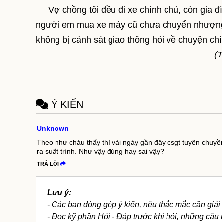
Vợ chồng tôi đều đi xe chính chủ, còn gia đìn
người em mua xe máy cũ chưa chuyển nhượng.
không bị cảnh sát giao thông hỏi về chuyện ch
(
Ý KIẾN
Unknown
Theo như cháu thấy thì,vài ngày gần đây csgt tuyên chuyề
ra suất trình. Như vậy đúng hay sai vậy?
TRẢ LỜI
Lưu ý:
- Các bạn đóng góp ý kiến, nêu thắc mắc cần giải
- Đọc kỹ phần Hỏi - Đáp trước khi hỏi, những câu h