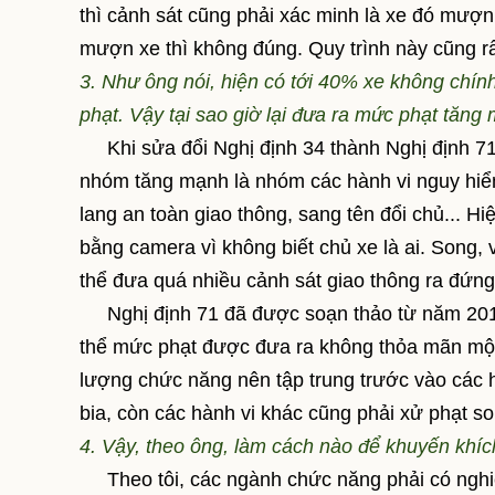
thì cảnh sát cũng phải xác minh là xe đó mượ
mượn xe thì không đúng. Quy trình này cũng rấ
3. Như ông nói, hiện có tới 40% xe không chín
phạt. Vậy tại sao giờ lại đưa ra mức phạt tăn
Khi sửa đổi Nghị định 34 thành Nghị định 71,
nhóm tăng mạnh là nhóm các hành vi nguy hiể
lang an toàn giao thông, sang tên đổi chủ... H
bằng camera vì không biết chủ xe là ai. Song, 
thể đưa quá nhiều cảnh sát giao thông ra đứn
Nghị định 71 đã được soạn thảo từ năm 2011,
thể mức phạt được đưa ra không thỏa mãn một s
lượng chức năng nên tập trung trước vào các 
bia, còn các hành vi khác cũng phải xử phạt so
4. Vậy, theo ông, làm cách nào để khuyến khíc
Theo tôi, các ngành chức năng phải có nghiên