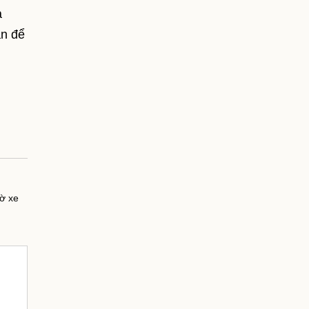
à
ận để
tờ xe