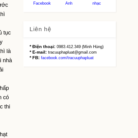
Facebook
Anh
nhạc
rước
hì
Liên hệ
ủ tục
y
* Điện thoại:
0983.412.349 (Minh Hùng)
hì là
* E-mail:
tracuuphapluat@gmail.com
* FB:
facebook.com/tracuuphapluat
i nhà
ải
chấp
n có
c thi
hạt